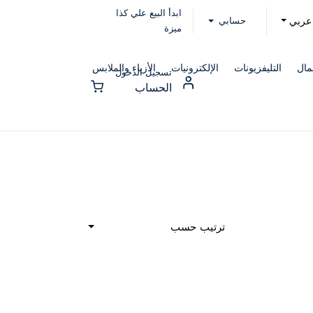
ابدأ البيع علي كذا
حسابي
عربي
ميزة
مال
التليفزيونات
الإلكترونيات
الأزياء والملابس
تسجيل الدخول
الحساب
ترتيب حسب