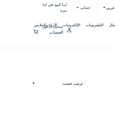
ابدأ البيع علي كذا
حسابي
عربي
ميزة
مال
التليفزيونات
الإلكترونيات
الأزياء والملابس
تسجيل الدخول
الحساب
ترتيب حسب