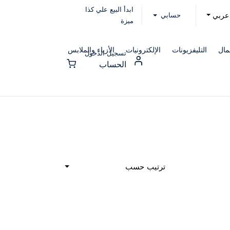
ابدأ البيع علي كذا
حسابي
عربي
ميزة
مال
التليفزيونات
الإلكترونيات
الأزياء والملابس
تسجيل الدخول
الحساب
ترتيب حسب