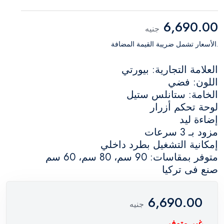
6,690.00
جنيه
.الأسعار تشمل ضريبة القيمة المضافة
العلامة التجارية: بيورتي
اللون: فضي
الخامة: ستانلس ستيل
ﻟﻮﺣﺔ تحكم أزرار
إضاءة ليد
ﻣﺰﻭﺩ بـ 3 سرعات
ﺇﻣﻜﺎﻧﻴﺔ ﺍﻟﺘﺸﻐﻴﻞ بطرد داخلي
ﻣﺘﻮﻓﺮ ﺑﻤﻘﺎسات: 90 سم، 80 سم، 60 سم
ﺻﻨﻊ ﻓﻰ ﺗﺮﻛﻴﺎ
6,690.00
جنيه
غير متوفر