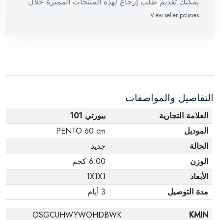
يمكنك تقديم طلب إرجاع لهذه المنتجات المميزة خلال
14 يومًا وحتى 30 يومًا في حالة وجود عيوب من وقت
View seller policies
وصول الطلب، مع وجود تقرير فني من الشركة
المصنعة يفيد ذلك. عند إعادة المنتج، تأكد من أن جميع
ملحقات الطلب في حالتها الصحيحة وأن المنتج في
عبوته الأصلية. لاحظ أنه لا يمكن إرجاع المنتجات
الإلكترونية في حالة تغيير الرأي إذا لم تكن مختومة
التفاصيل والمواصفات
وفي عبواتها الأصلية.
العلامة التجارية
بيورتي 101
الموديل
PENTO 60 cm
الحالة
جديد
الوزن
6.00 كجم
الأبعاد
1X1X1
مدة التوصيل
3 أيام
OSGCUHWYWOHDBWK
KMIN