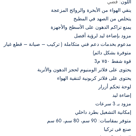
اللون:
فضي
ينقي الهواء من الأبخرة والروائح المزعجة
يتخلص من الصهد في المطبخ
يمنع تراكم الدهون على الأسطح والأجهزة
مزود بإضاءة ليد لرؤية أفضل
مدعوم بخدمات دعم فني متكاملة ( تركيب – صيانة – قطع غيار
متوفرة بشكل دائم)
قوة شفط ٧٥٠ م3
يحتوى على فلاتر الومنيوم لحجز الدهون والأتربة
يحتوى على فلاتر كربونية لتنقية الهواء
ﻟﻮﺣﺔ تحكم أزرار
إضاءة ليد
ﻣﺰﻭﺩ بـ 3 سرعات
ﺇﻣﻜﺎﻧﻴﺔ ﺍﻟﺘﺸﻐﻴﻞ بطرد داخلي
ﻣﺘﻮﻓﺮ ﺑﻤﻘﺎسات: 90 سم، 80 سم، 60 سم
ﺻﻨﻊ ﻓﻰ ﺗﺮﻛﻴﺎ