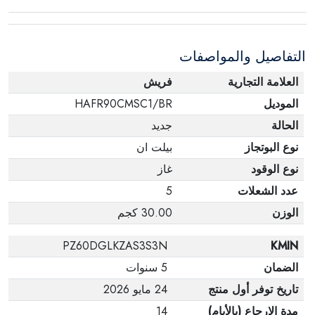
عبوته الأصلية. لاحظ أنه لا يمكن إرجاع المنتجات
الإلكترونية في حالة تغيير الرأي إذا لم تكن مختومة
التفاصيل والمواصفات
وفي عبواتها الأصلية.
العلامة التجارية
فريش
الموديل
HAFR90CMSC1/BR
الحالة
جديد
نوع البوتجاز
بيلت ان
نوع الوقود
غاز
عدد الشعلات
5
الوزن
30.00 كجم
PZ60DGLKZAS3S3N
KMIN
الضمان
5 سنوات
تاريخ توفر أول منتج
24 مايو 2026
مدة الإرجاع (بالأيام)
14