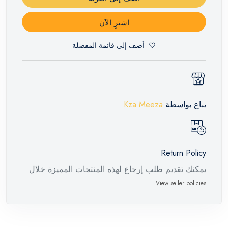
اشترِ الآن
أضف إلي قائمة المفضلة
يباع بواسطة
Kza Meeza
Return Policy
يمكنك تقديم طلب إرجاع لهذه المنتجات المميزة خلال
14 يومًا وحتى 30 يومًا في حالة وجود عيوب من وقت
View seller policies
وصول الطلب، مع وجود تقرير فني من الشركة
المصنعة يفيد ذلك. عند إعادة المنتج، تأكد من أن جميع
ملحقات الطلب في حالتها الصحيحة وأن المنتج في