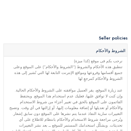
Seller policies
الشروط والأحكام
نرحب بكم فى موقع (كذا ميزة)
تنطبق هذه الأحكام والشروط (“الشروط والأحكام”) على الموقع وعلى
جميع أقسامها وفروعها ومواقع الإنترنت التابعة لها التي تُشير إلى هذه
الشروط والأحكام كمرجعٍ لها
عند زيارة الموقع، يقر العميل موافقته على الشروط والأحكام الحالية.
وإن كنت لا توافق عليها، فعليك عدم استخدام هذا الموقع. ويحتفظ
القائمون على الموقع بالحق في تغيير أجزاء من شروط الاستخدام
والأحكام أو تعديلها أو إضافة معلومات إليها، أو إزالتها في أي وقت. وتصبح
التغييرات سارية النفاذ عندما يتم نشرها على الموقع دون سابق إشعار.
ويُرجى مراجعة شروط الاستخدام والأحكام بانتظام للاطلاع على أي
تحديثات. ويشكِّل استخدامك المستمر للموقع ــ بعد نشر التغييرات