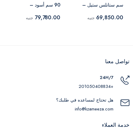
سم ستانلس ستيل –
90 سم أسود –
BOGX9832E06BG
BO9835E01X
79,780.00
69,850.00
جنيه
جنيه
تواصل معنا
24H/7
+201050408834
هل تحتاج لمساعده في طلبك؟
info@kzameeza.com
خدمة العملاء