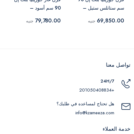
سم ستانلس ستيل –
90 سم أسود –
BOGX9832E06BG
BO9835E01X
79,780.00
69,850.00
جنيه
جنيه
تواصل معنا
24H/7
+201050408834
هل تحتاج لمساعده في طلبك؟
info@kzameeza.com
خدمة العملاء