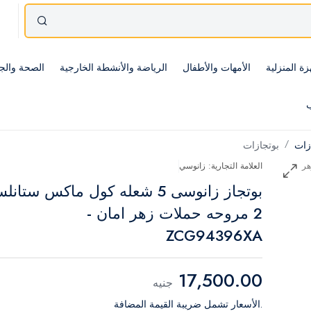
زة المنزلية
الأمهات والأطفال
الرياضة والأنشطة الخارجية
الصحة والج
ب
ازات
بوتجازات
العلامة التجارية: زانوسي
بوتجاز زانوسى 5 شعله كول ماكس ستان
2 مروحه حملات زهر امان -
ZCG94396XA
17,500.00
جنيه
.الأسعار تشمل ضريبة القيمة المضافة