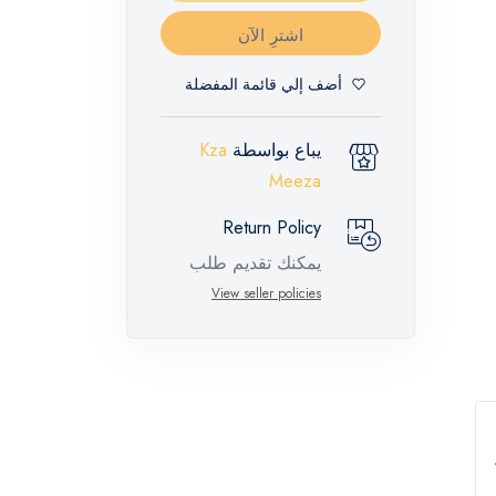
اشترِ الآن
أضف إلي قائمة المفضلة
يباع بواسطة
Kza
Meeza
Return Policy
يمكنك تقديم طلب
إرجاع لهذه المنتجات
View seller policies
المميزة خلال 14 يومًا
وحتى 30 يومًا في
حالة وجود عيوب من
وقت وصول الطلب،
مع وجود تقرير فني
من الشركة المصنعة