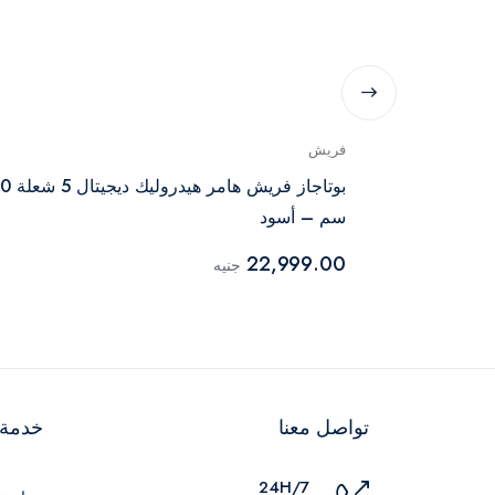
فريش
بوتجاز غاز رويال جاز ماستر شيف برو 5 شعلة 90
بوتاجاز فريش هامر هيدر
سم – أسود
22,999.00
جنيه
تواصل معنا
خدمة ا
24H/7