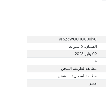
يفيد ذلك. عند إعادة
المنتج، تأكد من أن
جميع ملحقات الطلب
في حالتها الصحيحة
وأن المنتج في عبوته
الأصلية. لاحظ أنه لا
9FSZ3WQOTQCUUNC
يمكن إرجاع المنتجات
الضمان: 5 سنوات
الإلكترونية في حالة
09 يناير 2025
تغيير الرأي إذا لم تكن
14
مختومة وفي عبواتها
مطابقة لطريقة الشحن
الأصلية.
مطابقة لمصاريف الشحن
مصر