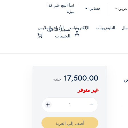
ابدأ البيع علي كذا
حسابي
عربي
ميزة
مال
التليفزيونات
الإلكترونيات
الأزياء والملابس
تسجيل الدخول
الحساب
17,500.00
لس
جنيه
غير متوفر
أضف إلي العربة