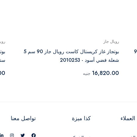
رويال جاز
روي
وليك ديجيتال 5 شعلة 90
بوتجاز غاز كريستال كاست رويال جاز 90 سم 5
شعلة فضي أسود - 2010253
ستان
00
16,820.00
جنيه
لعملاء
كذا ميزة
تواصل معنا