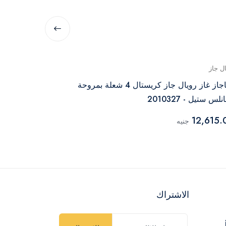
ال جاز
رويال جاز
بوتاجاز غاز رويال جاز كريستال 4 شعلة بمروحة
لس ستيل - 2010327
2010279
7,760.00
12,615.
جنيه
جن
الاشتراك