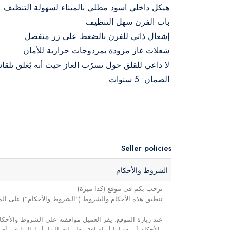
هيكل داخلي اسود مطلي بالميناء لسهولة التنظيف
باب الفرن سهل التنظيف
إشعال ذاتي للفرن بالضغط على زر منفصل
شعلات غاز مزودة بمزدوجات حرارية للأمان
لا داعي للقلق حول تسرُب الغاز حيث أنه يُغلق تلقائي
الضمان: 5 سنوات
Seller policies
الشروط والأحكام
نرحب بكم فى موقع (كذا ميزة)
تنطبق هذه الأحكام والشروط (“الشروط والأحكام”) على الموق
عند زيارة الموقع، يقر العميل موافقته على الشروط والأحكا
والأحكام أو تعديلها أو إضافة معلومات إليها، أو إزالتها في