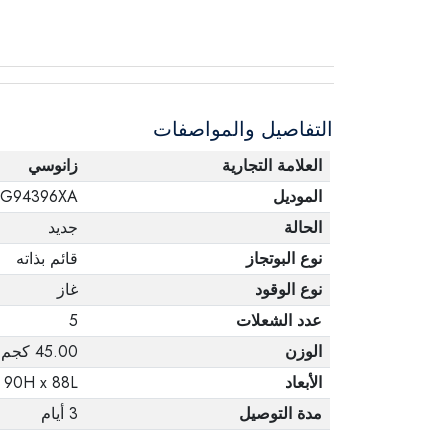
التفاصيل والمواصفات
العلامة التجارية
زانوسي
الموديل
CG94396XA
الحالة
جديد
نوع البوتجاز
قائم بذاته
نوع الوقود
غاز
عدد الشعلات
5
الوزن
45.00 كجم
الأبعاد
 90H x 88L
مدة التوصيل
3 أيام