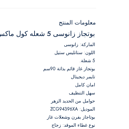
معلومات المنتج
بوتجاز زانوسى 5 شعله كول ماكس ستانلس 2 مروحه حملات زهر امان
الماركة: زانوسى
اللون: ستانليس ستيل
5 شعلة.
بوتجاز غاز قائم بذاتة 90سم
تايمر ديجيتال
امان كامل
سهل التنظيف
حوامل من الحديد الزهر
الموديل: ZCG94396XA
بوتاجاز بفرن وشعلات غاز
نوع غطاء الموقد: زجاج