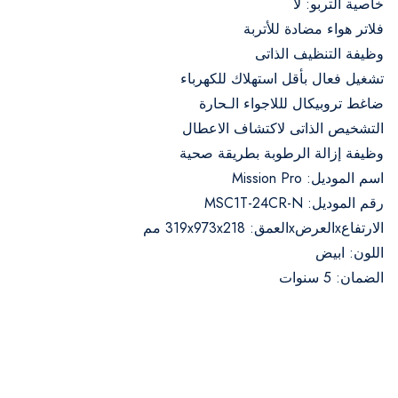
خاصية التربو: لا
فلاتر هواء مضادة للأتربة
وظيفة التنظيف الذاتى
تشغيل فعال بأقل استهلاك للكهرباء
ضاغط تروبيكال لللاجواء الـحارة
التشخيص الذاتى لاكتشاف الاعطال
وظيفة إزالة الرطوبة بطريقة صحية
اسم الموديل: Mission Pro
رقم الموديل: MSC1T-24CR-N
الارتفاعxالعرضxالعمق: 319x973x218 مم
اللون: ابيض
الضمان: 5 سنوات