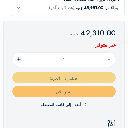
ابتداءً من
43,981.00 جنيه
(عدد 1 بائع آخر)
42,310.00
جنيه
غير متوفر
أضف إلي العربة
اشترِ الآن
أضف إلي قائمة المفضلة