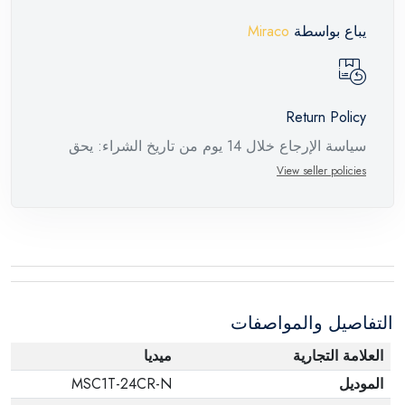
يباع بواسطة
Miraco
Return Policy
سياسة الإرجاع خلال 14 يوم من تاريخ الشراء: يحق
للمستهلك استبدال المنتج أو إرجاعه واسترداد المبلغ
View seller policies
خلال أربعة عشر يوم من تاريخ استلامه دون إبداء أي
أسباب ودون تحمل أي تكاليف بشرط أن يكون المنتج
بنفس الحالة التي تم تسليمه بها.
التفاصيل والمواصفات
العلامة التجارية
ميديا
الموديل
MSC1T-24CR-N