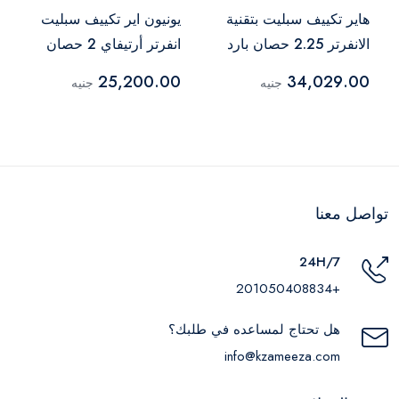
هاير تكييف سبليت بتقنية
يونيون اير تكييف سبليت
الانفرتر 2.25 حصان بارد
انفرتر أرتيفاي 2 حصان
أبيض – HSU-18KCRIC
بارد فقط أبيض – INV-
25,200.00
34,029.00
جنيه
جنيه
ARTI015CY
تواصل معنا
24H/7
+201050408834
هل تحتاج لمساعده في طلبك؟
info@kzameeza.com