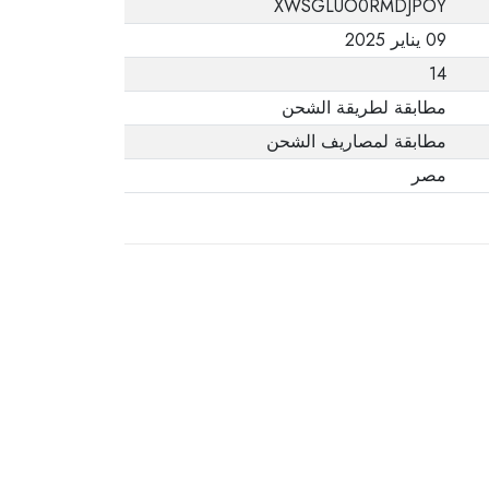
XWSGLUO0RMDJPOY
يفيد ذلك. عند إعادة
09 يناير 2025
المنتج، تأكد من أن
14
جميع ملحقات الطلب
في حالتها الصحيحة
مطابقة لطريقة الشحن
وأن المنتج في عبوته
مطابقة لمصاريف الشحن
الأصلية. لاحظ أنه لا
مصر
يمكن إرجاع المنتجات
الإلكترونية في حالة
تغيير الرأي إذا لم تكن
مختومة وفي عبواتها
الأصلية.