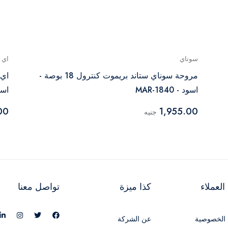
سوناي
اي 
مروحة سوناي ستاند بريموت كنترول 18 بوصة -
اسود - MAR-1840
اسود -
00
1,955.00
جنيه
لعملاء
كذا ميزة
تواصل معنا
الخصوصية
عن الشركة