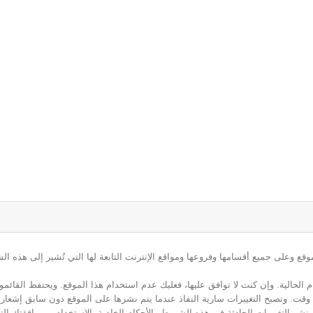
ع وعلى جميع أقسامها وفروعها ومواقع الإنترنت التابعة لها التي تُشير إلى هذه الش
م الحالية. وإن كنت لا توافق عليها، فعليك عدم استخدام هذا الموقع. ويحتفظ القائ
 أي وقت. وتصبح التغييرات سارية النفاذ عندما يتم نشرها على الموقع دون سابق إشعار
نشر التغييرات الحادثة في هذه الشروط والأحكام الخاصة بالاستخدام ــ موافقتك التا