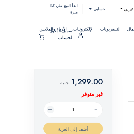
ابدأ البيع علي كذا
حسابي
عربي
ميزة
مال
التليفزيونات
الإلكترونيات
الأزياء والملابس
تسجيل الدخول
الحساب
1,299.00
جنيه
غير متوفر
أضف إلي العربة