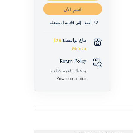
اشترِ الآن
أضف إلي قائمة المفضلة
يباع بواسطة
Kza
Meeza
Return Policy
يمكنك تقديم طلب
إرجاع لهذه المنتجات
View seller policies
المميزة خلال 14 يومًا
وحتى 30 يومًا في
حالة وجود عيوب من
وقت وصول الطلب،
مع وجود تقرير فني
من الشركة المصنعة