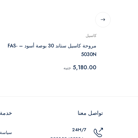
كاسيل
18 بوصة بريموت
مروحة كاسيل ستاند 30 بوصة أسود – FAS-
5030N
5,180.00
جنيه
تواصل معنا
خدمة ا
24H/7
سياسة 