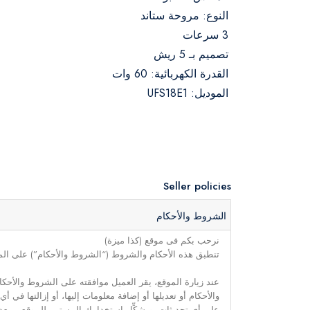
النوع: مروحة ستاند
3 سرعات
تصميم بـ 5 ريش
القدرة الكهربائية: 60 وات
الموديل: UFS18E1
Seller policies
الشروط والأحكام
نرحب بكم فى موقع (كذا ميزة)
تنطبق هذه الأحكام والشروط (“الشروط والأحكام”) على الموق
عند زيارة الموقع، يقر العميل موافقته على الشروط والأحكا
والأحكام أو تعديلها أو إضافة معلومات إليها، أو إزالتها في
على أي تحديثات. ويشكِّل استخدامك المستمر للموقع ــ بعد 