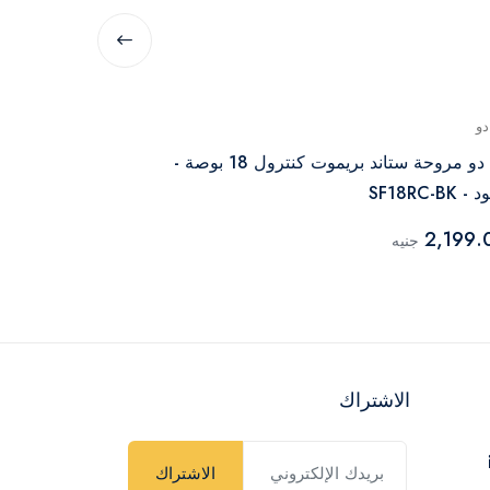
دو
هيرفي
اي دو مروحة ستاند بريموت كنترول 18 بوصة -
 SF18RC-BK
محرك نحاسي مؤقت
1,699.00
2,199.
جنيه
جن
الاشتراك
الاشتراك