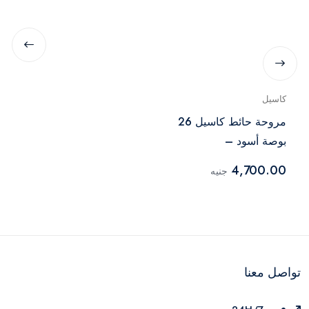
كاسيل
مروحة حائط كاسيل 26
بوصة أسود –
FAW5026N
4,700.00
جنيه
تواصل معنا