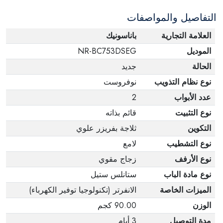
التفاصيل والمواصفات
العلامة التجارية
باناسونيك
الموديل
NR-BC753DSEG
الحالة
جديد
نوع نظام التذويب
نوفروست
عدد الأبواب
2
نوع التثبيت
قائم بذاته
التكوين
ثلاجة بفريزر علوي
نوع التشطيب
لامع
نوع الأرفف
زجاج مقوي
نوع مادة الباب
ستانلس ستيل
الميزات الخاصة
الانفرتر (تكنولوجيا توفير الكهرباء)
الوزن
90.00 كجم
مدة التوصيل
3 أيام