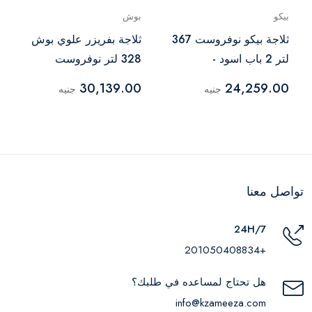
بيكو
بوش
ثلاجة بيكو نوفروست 367
ثلاجة بفريزر علوي بوش
لتر 2 باب اسود -
328 لتر نوفروست
RDNE430K12B
ديجيتال ستانلس ستيل -
30,139.00
24,259.00
جنيه
جنيه
KDN43VL2E8
تواصل معنا
24H/7
+201050408834
هل تحتاج لمساعده في طلبك؟
info@kzameeza.com