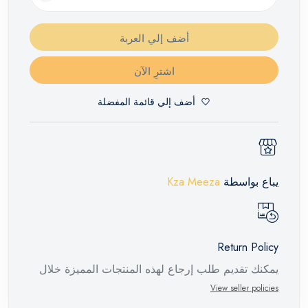
أضف إلي العربة
اشترِ الآن
أضف إلي قائمة المفضلة
يباع بواسطة
Kza Meeza
Return Policy
يمكنك تقديم طلب إرجاع لهذه المنتجات المميزة خلال
14 يومًا وحتى 30 يومًا في حالة وجود عيوب من وقت
View seller policies
وصول الطلب، مع وجود تقرير فني من الشركة