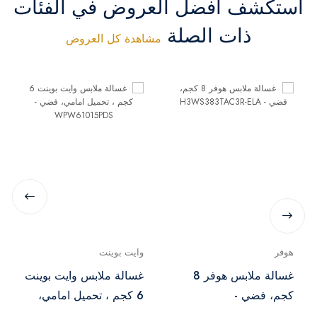
استكشف أفضل العروض في الفئات
ذات الصلة
مشاهدة كل العروض
هوفر
وايت بوينت
غسالة ملابس هوفر 8
غسالة ملابس وايت بوينت
كجم، فضي -
6 كجم ، تحميل امامي،
H3WS383TAC3R-ELA
فضي - WPW61015PDS