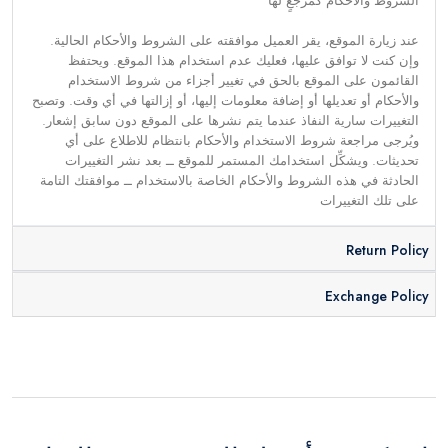
الشروط والأحكام كمرجعٍ لها
عند زيارة الموقع، يقر العميل موافقته على الشروط والأحكام الحالية.
وإن كنت لا توافق عليها، فعليك عدم استخدام هذا الموقع. ويحتفظ
القائمون على الموقع بالحق في تغيير أجزاء من شروط الاستخدام
والأحكام أو تعديلها أو إضافة معلومات إليها، أو إزالتها في أي وقت. وتصبح
التغييرات سارية النفاذ عندما يتم نشرها على الموقع دون سابق إشعار.
ويُرجى مراجعة شروط الاستخدام والأحكام بانتظام للاطلاع على أي
تحديثات. ويشكِّل استخدامك المستمر للموقع ــ بعد نشر التغييرات
الحادثة في هذه الشروط والأحكام الخاصة بالاستخدام ــ موافقتك التامة
على تلك التغييرات
Return Policy
Exchange Policy