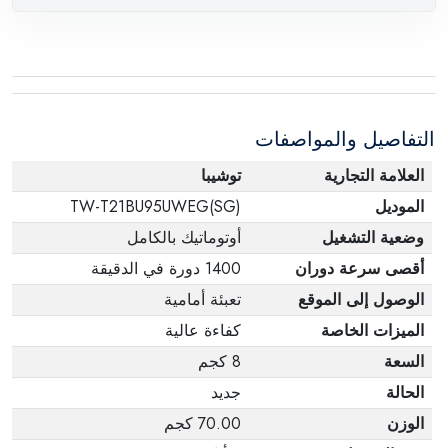
المصنعة يفيد ذلك. عند إعادة المنتج، تأكد من أن جميع
ملحقات الطلب في حالتها الصحيحة وأن المنتج في
عبوته الأصلية. لاحظ أنه لا يمكن إرجاع المنتجات
الإلكترونية في حالة تغيير الرأي إذا لم تكن مختومة
التفاصيل والمواصفات
وفي عبواتها الأصلية.
العلامة التجارية
توشيبا
الموديل
TW-T21BU95UWEG(SG)
وضعية التشغيل
أوتوماتيك بالكامل
أقصى سرعة دوران
1400 دورة في الدقيقة
الوصول إلى الموقع
تعبئة أمامية
الميزات الخاصة
كفاءة عالية
السعة
8 كجم
الحالة
جديد
الوزن
70.00 كجم