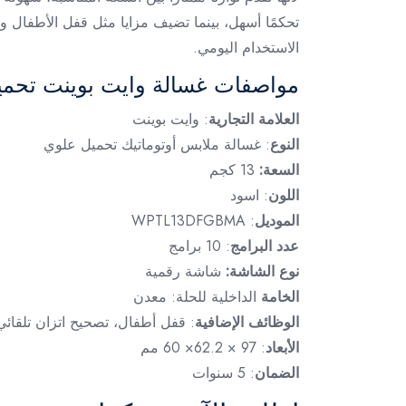
تحكمًا أسهل، بينما تضيف مزايا مثل قفل الأطفال وت
الاستخدام اليومي.
مواصفات غسالة وايت بوينت تحميل علوي 13 كج
العلامة التجارية
: وايت بوينت
النوع
: غسالة ملابس أوتوماتيك تحميل علوي
السعة:
13 كجم
اللون
: اسود
الموديل
: WPTL13DFGBMA
عدد البرامج
: 10 برامج
نوع الشاشة:
شاشة رقمية
الخامة
الداخلية للحلة: معدن
الوظائف الإضافية
: قفل أطفال، تصحيح اتزان تلقائي
الأبعاد
: 97 × 62.2× 60 مم
الضمان
: 5 سنوات