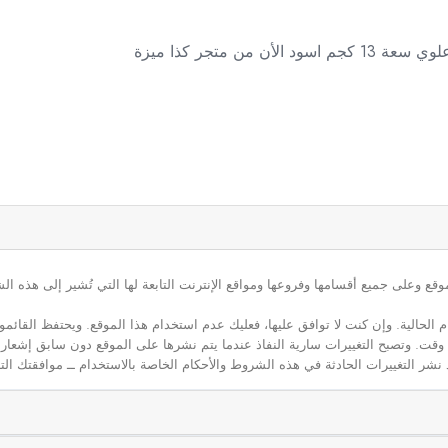
ن متجر كذا ميزة
ع وعلى جميع أقسامها وفروعها ومواقع الإنترنت التابعة لها التي تُشير إلى هذه الش
م الحالية. وإن كنت لا توافق عليها، فعليك عدم استخدام هذا الموقع. ويحتفظ القائ
 أي وقت. وتصبح التغييرات سارية النفاذ عندما يتم نشرها على الموقع دون سابق إشعار
نشر التغييرات الحادثة في هذه الشروط والأحكام الخاصة بالاستخدام ــ موافقتك التا