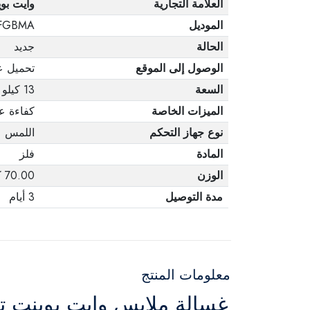
العلامة التجارية
وايت بو
الموديل
FGBMA
الحالة
جديد
الوصول إلى الموقع
تحميل ع
السعة
13 كيلو
الميزات الخاصة
كفاءة عا
نوع جهاز التحكم
اللمس
المادة
فلز
الوزن
70.00 كجم
مدة التوصيل
3 أيام
معلومات المنتج
غسالة ملابس وايت بوينت تحميل علوي سعة 3