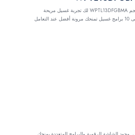
إذا كنت تبحث عن غسالة عملية تجمع بين السعة المناسبة وسهولة الاستخدام، فإن غسالة وايت بوينت تحميل علوي 13 كجم WPTL13DFGBMA لك تجربة غسيل مريحة
تناسب احتياجات الأسرة اليومية. تأتي الغسالة بتصميم تحميل علوي مع شاشة رقمية تسهّل متابعة الإعدادات، بالإضافة إلى 10 برامج غسيل تمنحك مرونة أفضل عند التعامل
مي. وجود الشاشة الرقمية والبرامج المتعددة يمنحك