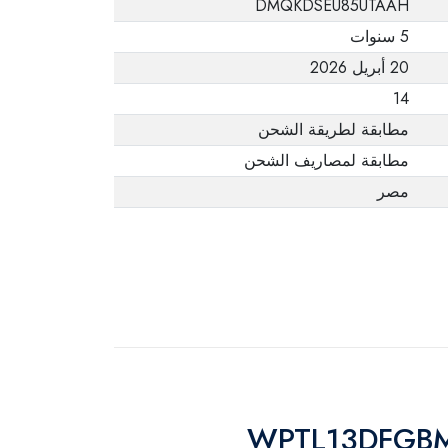
DMQKDSEU85UTAAH
يفيد ذلك. عند إعادة
5 سنوات
المنتج، تأكد من أن
20 أبريل 2026
جميع ملحقات الطلب
في حالتها الصحيحة
14
وأن المنتج في عبوته
مطابقة لطريقة الشحن
الأصلية. لاحظ أنه لا
مطابقة لمصاريف الشحن
يمكن إرجاع المنتجات
مصر
الإلكترونية في حالة
تغيير الرأي إذا لم تكن
مختومة وفي عبواتها
الأصلية.