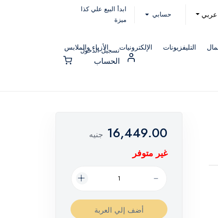
ابدأ البيع علي كذا
حسابي
عربي
ميزة
مال
التليفزيونات
الإلكترونيات
الأزياء والملابس
تسجيل الدخول
الحساب
16,449.00
جنيه
غير متوفر
أضف إلي العربة