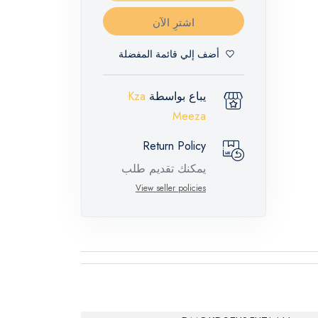
اشترِ الآن
أضف إلي قائمة المفضلة
يباع بواسطة
Kza
Meeza
Return Policy
يمكنك تقديم طلب
إرجاع لهذه المنتجات
View seller policies
المميزة خلال 14 يومًا
وحتى 30 يومًا في
حالة وجود عيوب من
وقت وصول الطلب،
مع وجود تقرير فني
من الشركة المصنعة