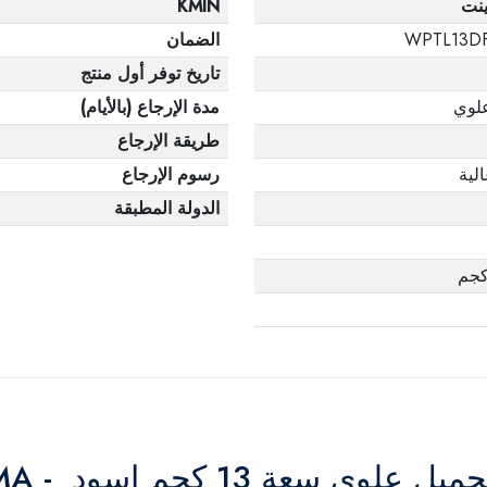
ينت
KMIN
WPTL13D
الضمان
تاريخ توفر أول منتج
لوي
مدة الإرجاع (بالأيام)
طريقة الإرجاع
لية
رسوم الإرجاع
الدولة المطبقة
1 كجم اسود - WPTL13DFGBMA