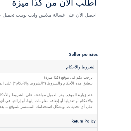
اطلب الآن من كذا ميزة
احصل الآن على غسالة ملابس وايت بوينت تحميل علوي سعة 13 كجم اسود الأن م
Seller policies
الشروط والأحكام
نرحب بكم فى موقع (كذا ميزة)
تنطبق هذه الأحكام والشروط (“الشروط والأحكام”) على الموق
عند زيارة الموقع، يقر العميل موافقته على الشروط والأحكا
والأحكام أو تعديلها أو إضافة معلومات إليها، أو إزالتها في
على أي تحديثات. ويشكِّل استخدامك المستمر للموقع ــ بعد 
Return Policy