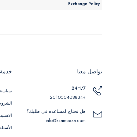
Exchange Policy
تواصل معنا
خدمة ا
24H/7
سياسة 
+201050408834
الشروط
هل تحتاج لمساعده في طلبك؟
الاستبد
info@kzameeza.com
الأسئلة