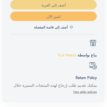
أضف إلي العربة
اشترِ الآن
أضف إلي قائمة المفضلة
يباع بواسطة
Kza Meeza
Return Policy
يمكنك تقديم طلب إرجاع لهذه المنتجات المميزة خلال
14 يومًا وحتى 30 يومًا في حالة وجود عيوب من وقت
View seller policies
وصول الطلب، مع وجود تقرير فني من الشركة
المصنعة يفيد ذلك. عند إعادة المنتج، تأكد من أن جميع