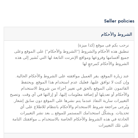
Seller policies
الشروط والأحكام
نرحب بكم فى موقع (كذا ميزة)
تنطبق هذه الأحكام والشروط (“الشروط والأحكام”) على الموقع وعلى
جميع أقسامها وفروعها ومواقع الإنترنت التابعة لها التي تُشير إلى هذه
الشروط والأحكام كمرجعٍ لها
عند زيارة الموقع، يقر العميل موافقته على الشروط والأحكام الحالية.
وإن كنت لا توافق عليها، فعليك عدم استخدام هذا الموقع. ويحتفظ
القائمون على الموقع بالحق في تغيير أجزاء من شروط الاستخدام
والأحكام أو تعديلها أو إضافة معلومات إليها، أو إزالتها في أي وقت. وتصبح
التغييرات سارية النفاذ عندما يتم نشرها على الموقع دون سابق إشعار.
ويُرجى مراجعة شروط الاستخدام والأحكام بانتظام للاطلاع على أي
تحديثات. ويشكِّل استخدامك المستمر للموقع ــ بعد نشر التغييرات
الحادثة في هذه الشروط والأحكام الخاصة بالاستخدام ــ موافقتك التامة
على تلك التغييرات