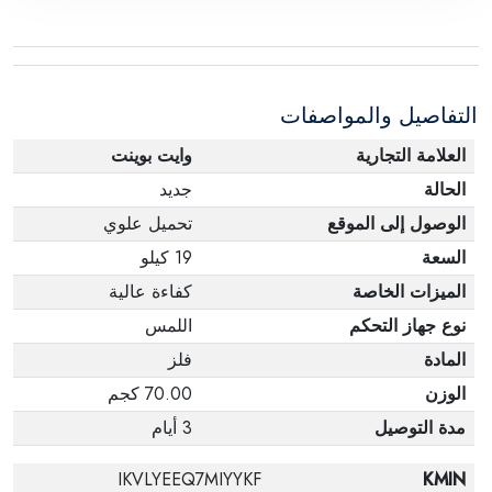
ملحقات الطلب في حالتها الصحيحة وأن المنتج في
عبوته الأصلية. لاحظ أنه لا يمكن إرجاع المنتجات
الإلكترونية في حالة تغيير الرأي إذا لم تكن مختومة
التفاصيل والمواصفات
وفي عبواتها الأصلية.
العلامة التجارية
وايت بوينت
الحالة
جديد
الوصول إلى الموقع
تحميل علوي
السعة
19 كيلو
الميزات الخاصة
كفاءة عالية
نوع جهاز التحكم
اللمس
المادة
فلز
الوزن
70.00 كجم
مدة التوصيل
3 أيام
IKVLYEEQ7MIYYKF
KMIN