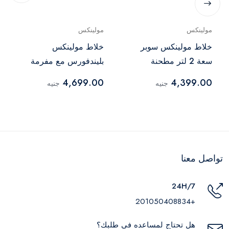
مولينكس
مولينكس
خلاط مولينكس سوبر
خلاط مولينكس
سعة 2 لتر مطحنة
بليندفورس مع مفرمة
ومبشرة أبيض -
سعة 2 لتر 800 وات
4,699.00
4,399.00
جنيه
جنيه
LM207125
أبيض - LM42X2EG
تواصل معنا
24H/7
+201050408834
هل تحتاج لمساعده في طلبك؟