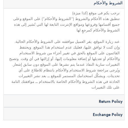
الشروط والأحكام
نرحب بكم فى موقع (كذا ميزة)
تنطبق هذه الأحكام والشروط (“الشروط والأحكام”) على الموقع وعلى
جميع أقسامها وفروعها ومواقع الإنترنت التابعة لها التي تُشير إلى هذه
الشروط والأحكام كمرجعٍ لها
عند زيارة الموقع، يقر العميل موافقته على الشروط والأحكام الحالية.
وإن كنت لا توافق عليها، فعليك عدم استخدام هذا الموقع. ويحتفظ
القائمون على الموقع بالحق في تغيير أجزاء من شروط الاستخدام
والأحكام أو تعديلها أو إضافة معلومات إليها، أو إزالتها في أي وقت. وتصبح
التغييرات سارية النفاذ عندما يتم نشرها على الموقع دون سابق إشعار.
ويُرجى مراجعة شروط الاستخدام والأحكام بانتظام للاطلاع على أي
تحديثات. ويشكِّل استخدامك المستمر للموقع ــ بعد نشر التغييرات
الحادثة في هذه الشروط والأحكام الخاصة بالاستخدام ــ موافقتك التامة
على تلك التغييرات
Return Policy
Exchange Policy