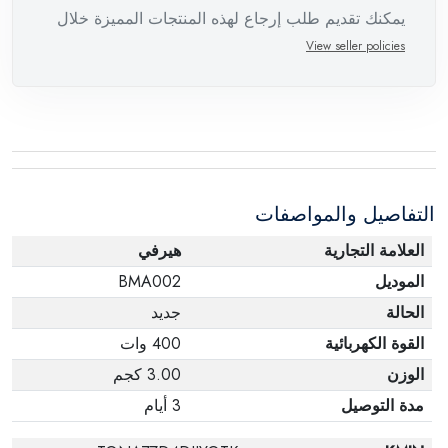
يمكنك تقديم طلب إرجاع لهذه المنتجات المميزة خلال
14 يومًا وحتى 30 يومًا في حالة وجود عيوب من وقت
View seller policies
وصول الطلب، مع وجود تقرير فني من الشركة
المصنعة يفيد ذلك. عند إعادة المنتج، تأكد من أن جميع
ملحقات الطلب في حالتها الصحيحة وأن المنتج في
عبوته الأصلية. لاحظ أنه لا يمكن إرجاع المنتجات
الإلكترونية في حالة تغيير الرأي إذا لم تكن مختومة
التفاصيل والمواصفات
وفي عبواتها الأصلية.
العلامة التجارية
هيرفي
الموديل
BMA002
الحالة
جديد
القوة الكهربائية
400 وات
الوزن
3.00 كجم
مدة التوصيل
3 أيام