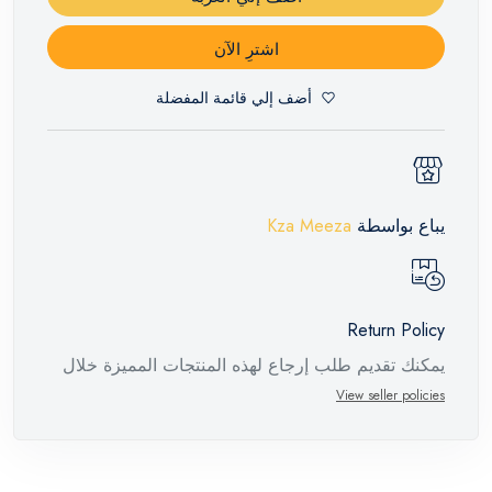
اشترِ الآن
أضف إلي قائمة المفضلة
يباع بواسطة
Kza Meeza
Return Policy
يمكنك تقديم طلب إرجاع لهذه المنتجات المميزة خلال
14 يومًا وحتى 30 يومًا في حالة وجود عيوب من وقت
View seller policies
وصول الطلب، مع وجود تقرير فني من الشركة
المصنعة يفيد ذلك. عند إعادة المنتج، تأكد من أن جميع
ملحقات الطلب في حالتها الصحيحة وأن المنتج في