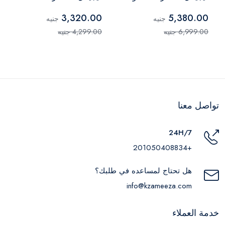
أسود – SF-1016
وات أسود – SF-1015
3,320.00
5,380.00
جنيه
جنيه
6,999.00 جنيه
4,299.00 جنيه
تواصل معنا
24H/7
+201050408834
هل تحتاج لمساعده في طلبك؟
info@kzameeza.com
خدمة العملاء