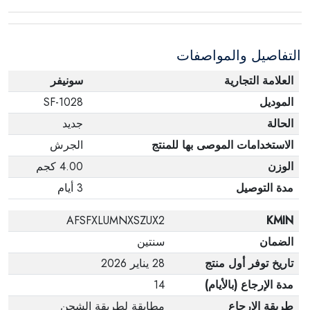
عبوته الأصلية. لاحظ أنه لا يمكن إرجاع المنتجات
الإلكترونية في حالة تغيير الرأي إذا لم تكن مختومة
التفاصيل والمواصفات
وفي عبواتها الأصلية.
العلامة التجارية
سونيفر
الموديل
SF-1028
الحالة
جديد
الاستخدامات الموصى بها للمنتج
الجرش
الوزن
4.00 كجم
مدة التوصيل
3 أيام
AFSFXLUMNXSZUX2
KMIN
الضمان
سنتين
تاريخ توفر أول منتج
28 يناير 2026
مدة الإرجاع (بالأيام)
14
طريقة الإرجاع
مطابقة لطريقة الشحن