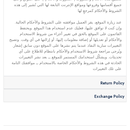
جميع أقسامها وفروعها ومواقع الإنترنت التابعة لها التي تُشير إلى هذه
الشروط والأحكام كمرجعٍ لها
عند زيارة الموقع، يقر العميل موافقته على الشروط والأحكام الحالية.
وإن كنت لا توافق عليها، فعليك عدم استخدام هذا الموقع. ويحتفظ
القائمون على الموقع بالحق في تغيير أجزاء من شروط الاستخدام
والأحكام أو تعديلها أو إضافة معلومات إليها، أو إزالتها في أي وقت. وتصبح
التغييرات سارية النفاذ عندما يتم نشرها على الموقع دون سابق إشعار.
ويُرجى مراجعة شروط الاستخدام والأحكام بانتظام للاطلاع على أي
تحديثات. ويشكِّل استخدامك المستمر للموقع ــ بعد نشر التغييرات
الحادثة في هذه الشروط والأحكام الخاصة بالاستخدام ــ موافقتك التامة
على تلك التغييرات
Return Policy
Exchange Policy