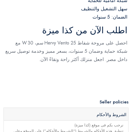
شبكة امامية للحماية
سهل التشغيل والتنظيف
الضمان: 5 سنوات
اطلب الآن من كذا ميزة
احصل على مروحة شفاط Hervy Vento 25 سم، 30 W مع
شبكة حماية وضمان 5 سنوات، بسعر مميز وخدمة توصيل سريع
داخل مصر. اجعل منزلك أكثر راحة ونقاءً الآن.
Seller policies
الشروط والأحكام
نرحب بكم فى موقع (كذا ميزة)
تنطبق هذه الأحكام والشروط (“الشروط والأحكام”) على الموقع وعلى