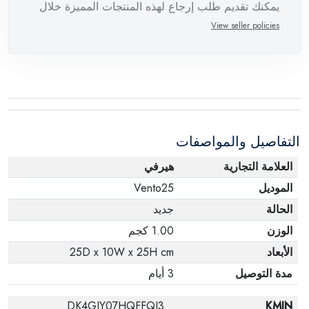
يمكنك تقديم طلب إرجاع لهذه المنتجات المميزة خلال
14 يومًا وحتى 30 يومًا في حالة وجود عيوب من وقت
View seller policies
وصول الطلب، مع وجود تقرير فني من الشركة
المصنعة يفيد ذلك. عند إعادة المنتج، تأكد من أن جميع
ملحقات الطلب في حالتها الصحيحة وأن المنتج في
عبوته الأصلية. لاحظ أنه لا يمكن إرجاع المنتجات
الإلكترونية في حالة تغيير الرأي إذا لم تكن مختومة
التفاصيل والمواصفات
وفي عبواتها الأصلية.
العلامة التجارية
هيرفي
الموديل
Vento25
الحالة
جديد
الوزن
1.00 كجم
الأبعاد
25D x 10W x 25H cm
مدة التوصيل
3 أيام
DK4GJY07HQFFQJ3
KMIN