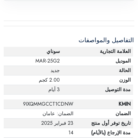
المصنعة يفيد ذلك. عند إعادة المنتج، تأكد من أن جميع
ملحقات الطلب في حالتها الصحيحة وأن المنتج في
عبوته الأصلية. لاحظ أنه لا يمكن إرجاع المنتجات
الإلكترونية في حالة تغيير الرأي إذا لم تكن مختومة
التفاصيل والمواصفات
وفي عبواتها الأصلية.
العلامة التجارية
سوناي
الموديل
MAR-25G2
الحالة
جديد
الوزن
2.00 كجم
مدة التوصيل
3 أيام
9IXQMMGCCT1CDNW
KMIN
الضمان
الضمان: عامان
تاريخ توفر أول منتج
23 فبراير 2025
مدة الإرجاع (بالأيام)
14