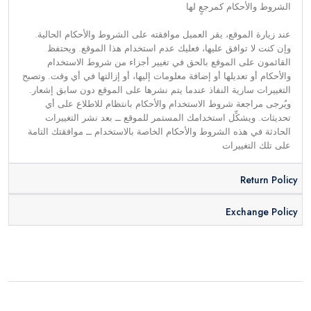
الشروط والأحكام كمرجعٍ لها
عند زيارة الموقع، يقر العميل موافقته على الشروط والأحكام الحالية.
وإن كنت لا توافق عليها، فعليك عدم استخدام هذا الموقع. ويحتفظ
القائمون على الموقع بالحق في تغيير أجزاء من شروط الاستخدام
والأحكام أو تعديلها أو إضافة معلومات إليها، أو إزالتها في أي وقت. وتصبح
التغييرات سارية النفاذ عندما يتم نشرها على الموقع دون سابق إشعار.
ويُرجى مراجعة شروط الاستخدام والأحكام بانتظام للاطلاع على أي
تحديثات. ويشكِّل استخدامك المستمر للموقع ــ بعد نشر التغييرات
الحادثة في هذه الشروط والأحكام الخاصة بالاستخدام ــ موافقتك التامة
على تلك التغييرات
Return Policy
Exchange Policy