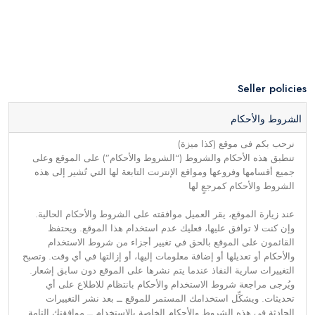
Seller policies
الشروط والأحكام
نرحب بكم فى موقع (كذا ميزة)
تنطبق هذه الأحكام والشروط (“الشروط والأحكام”) على الموقع وعلى
جميع أقسامها وفروعها ومواقع الإنترنت التابعة لها التي تُشير إلى هذه
الشروط والأحكام كمرجعٍ لها
عند زيارة الموقع، يقر العميل موافقته على الشروط والأحكام الحالية.
وإن كنت لا توافق عليها، فعليك عدم استخدام هذا الموقع. ويحتفظ
القائمون على الموقع بالحق في تغيير أجزاء من شروط الاستخدام
والأحكام أو تعديلها أو إضافة معلومات إليها، أو إزالتها في أي وقت. وتصبح
التغييرات سارية النفاذ عندما يتم نشرها على الموقع دون سابق إشعار.
ويُرجى مراجعة شروط الاستخدام والأحكام بانتظام للاطلاع على أي
تحديثات. ويشكِّل استخدامك المستمر للموقع ــ بعد نشر التغييرات
الحادثة في هذه الشروط والأحكام الخاصة بالاستخدام ــ موافقتك التامة