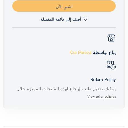
اشترِ الآن
أضف إلي قائمة المفضلة
يباع بواسطة
Kza Meeza
Return Policy
يمكنك تقديم طلب إرجاع لهذه المنتجات المميزة خلال
14 يومًا وحتى 30 يومًا في حالة وجود عيوب من وقت
View seller policies
وصول الطلب، مع وجود تقرير فني من الشركة
المصنعة يفيد ذلك. عند إعادة المنتج، تأكد من أن جميع
ملحقات الطلب في حالتها الصحيحة وأن المنتج في