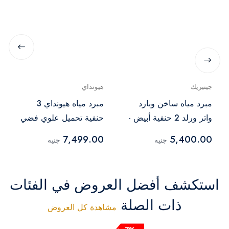
جينيريك
هيونداي
مبرد مياه ساخن وبارد
مبرد مياه هيونداي 3
واتر ورلد 2 حنفية أبيض -
حنفية تحميل علوي فضي
- HYU-582S
YL1932S-B
7,499.00
5,400.00
جنيه
جنيه
استكشف أفضل العروض في الفئات
ذات الصلة
مشاهدة كل العروض