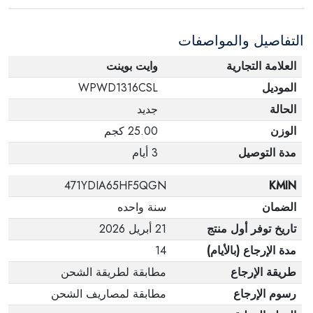
عبوته الأصلية. لاحظ أنه لا يمكن إرجاع المنتجات
الإلكترونية في حالة تغيير الرأي إذا لم تكن مختومة
التفاصيل والمواصفات
وفي عبواتها الأصلية.
العلامة التجارية
وايت بوينت
الموديل
WPWD1316CSL
الحالة
جديد
الوزن
25.00 كجم
مدة التوصيل
3 أيام
471YDIA65HF5QGN
KMIN
الضمان
سنة واحده
تاريخ توفر أول منتج
21 أبريل 2026
مدة الإرجاع (بالأيام)
14
طريقة الإرجاع
مطابقة لطريقة الشحن
رسوم الإرجاع
مطابقة لمصاريف الشحن