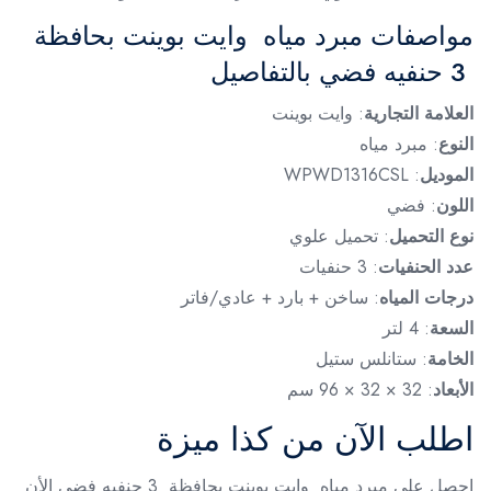
مواصفات مبرد مياه وايت بوينت بحافظة
3 حنفيه فضي بالتفاصيل
العلامة التجارية
: وايت بوينت
النوع
: مبرد مياه
الموديل
: WPWD1316CSL
اللون
: فضي
نوع التحميل
: تحميل علوي
عدد الحنفيات
: 3 حنفيات
درجات المياه
: ساخن + بارد + عادي/فاتر
السعة
: 4 لتر
الخامة
: ستانلس ستيل
الأبعاد
: 32 × 32 × 96 سم
اطلب الآن من كذا ميزة
احصل على مبرد مياه وايت بوينت بحافظة 3 حنفيه فضي الأن