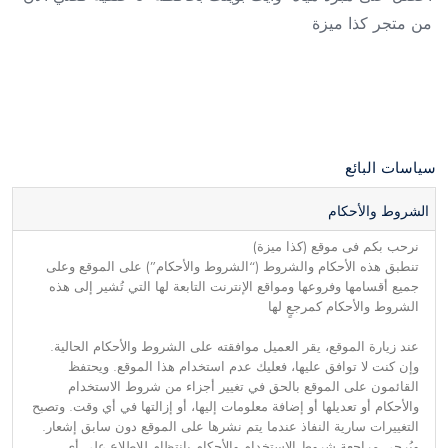
من متجر كذا ميزة
سياسات البائع
الشروط والأحكام
نرحب بكم فى موقع (كذا ميزة)
تنطبق هذه الأحكام والشروط (“الشروط والأحكام”) على الموقع وعلى
جميع أقسامها وفروعها ومواقع الإنترنت التابعة لها التي تُشير إلى هذه
الشروط والأحكام كمرجعٍ لها
عند زيارة الموقع، يقر العميل موافقته على الشروط والأحكام الحالية.
وإن كنت لا توافق عليها، فعليك عدم استخدام هذا الموقع. ويحتفظ
القائمون على الموقع بالحق في تغيير أجزاء من شروط الاستخدام
والأحكام أو تعديلها أو إضافة معلومات إليها، أو إزالتها في أي وقت. وتصبح
التغييرات سارية النفاذ عندما يتم نشرها على الموقع دون سابق إشعار.
ويُرجى مراجعة شروط الاستخدام والأحكام بانتظام للاطلاع على أي