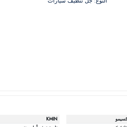
النوع: جل تنظيف سيارات
كسيمو
KMIN