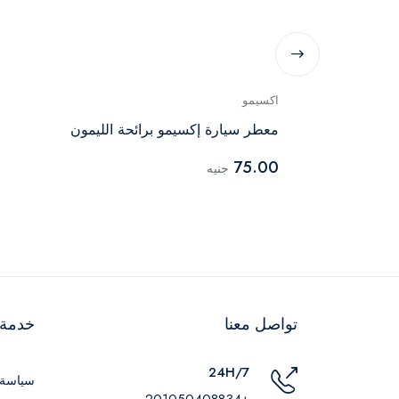
اكسيمو
 - ابيض
معطر سيارة إكسيمو برائحة الليمون
75.00
جنيه
تواصل معنا
خدمة ا
24H/7
سياسة 
+201050408834