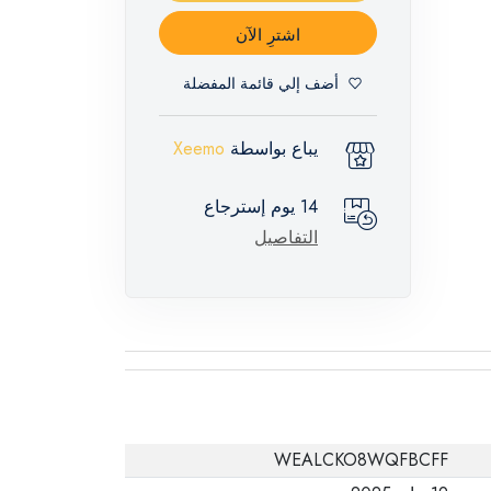
اشترِ الآن
أضف إلي قائمة المفضلة
يباع بواسطة
Xeemo
14 يوم إسترجاع
التفاصيل
WEALCKO8WQFBCFF