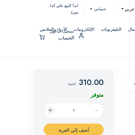
ابدأ البيع علي كذا
حسابي
عربي
ميزة
مال
التليفزيونات
الإلكترونيات
الأزياء والملابس
تسجيل الدخول
الحساب
310.00
جنيه
متوفر
أضف إلي العربة