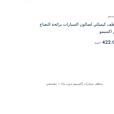
يمو
اكسيمو
ف كيميائي لصالون السيارات برائحة النعناع
اكسيمو ملمع 
اكسيمو
375.00
جنيه
422.
جنيه