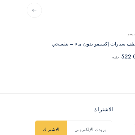
يمو
اكسيمو
ف سيارات إكسيمو بدون ماء – بنفسجي
معطر اكوا اير
الصحراوي - 460 مل
522.
جنيه
56.00
جنيه
الاشتراك
الاشتراك