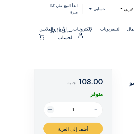
ابدأ البيع علي كذا
حسابي
عربي
ميزة
مال
التليفزيونات
الإلكترونيات
الأزياء والملابس
تسجيل الدخول
الحساب
108.00
و
جنيه
متوفر
أضف إلي العربة