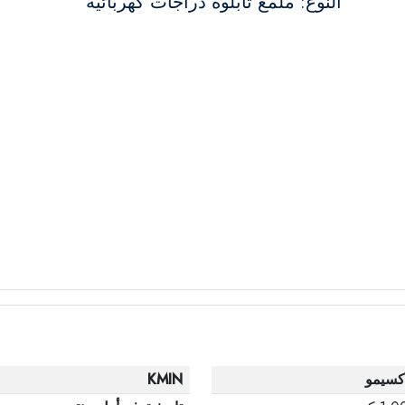
النوع: ملمع تابلوه دراجات كهربائية
كسيمو
KMIN