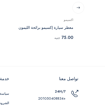
اكسيمو
 ابيض
معطر سيارة إكسيمو برائحة الليمون
75.00
جنيه
تواصل معنا
خدمة ا
24H/7
سياسة 
+201050408834
الشروط