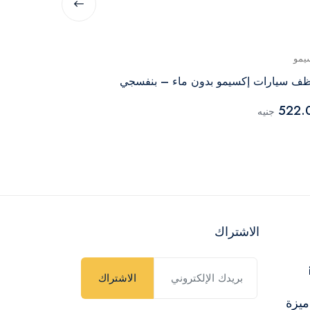
يمو
اكسيمو
ف سيارات إكسيمو بدون ماء – بنفسجي
معطر اكوا اير
الصحراوي - 460 مل
522.
جنيه
56.00
جنيه
الاشتراك
الاشتراك
ميزة