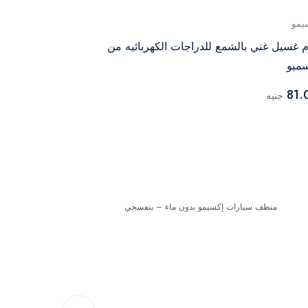
يمو
اكسيمو
 غسيل غني بالشمع للدراجات الكهربائيه من
اكسيمو ملمع 
ميو
375.00
جنيه
81.
جنيه