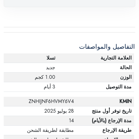
وصول الطلب، مع وجود تقرير فني من الشركة
المصنعة يفيد ذلك. عند إعادة المنتج، تأكد من أن جميع
ملحقات الطلب في حالتها الصحيحة وأن المنتج في
عبوته الأصلية. لاحظ أنه لا يمكن إرجاع المنتجات
الإلكترونية في حالة تغيير الرأي إذا لم تكن مختومة
التفاصيل والمواصفات
وفي عبواتها الأصلية.
العلامة التجارية
تسلا
الحالة
جديد
الوزن
1.00 كجم
مدة التوصيل
3 أيام
ZNHIJNF6HVMY6V4
KMIN
تاريخ توفر أول منتج
28 يوليو 2025
مدة الإرجاع (بالأيام)
14
طريقة الإرجاع
مطابقة لطريقة الشحن