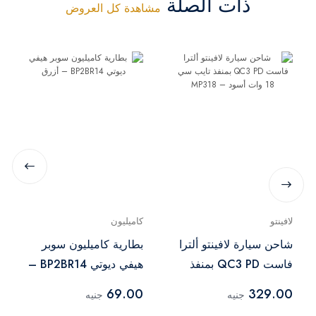
ذات الصلة
مشاهدة كل العروض
لافينتو
كاميليون
شاحن سيارة لافينتو ألترا
بطارية كاميليون سوبر
فاست QC3 PD بمنفذ
هيفي ديوتي BP2BR14 –
تايب سي 18 وات أسود –
أزرق
69.00
329.00
جنيه
جنيه
MP318