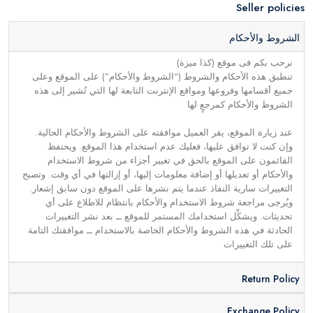
Seller policies
الشروط والأحكام
نرحب بكم فى موقع (كذا ميزة)
تنطبق هذه الأحكام والشروط (“الشروط والأحكام”) على الموقع وعلى
جميع أقسامها وفروعها ومواقع الإنترنت التابعة لها التي تُشير إلى هذه
الشروط والأحكام كمرجعٍ لها
عند زيارة الموقع، يقر العميل موافقته على الشروط والأحكام الحالية.
وإن كنت لا توافق عليها، فعليك عدم استخدام هذا الموقع. ويحتفظ
القائمون على الموقع بالحق في تغيير أجزاء من شروط الاستخدام
والأحكام أو تعديلها أو إضافة معلومات إليها، أو إزالتها في أي وقت. وتصبح
التغييرات سارية النفاذ عندما يتم نشرها على الموقع دون سابق إشعار.
ويُرجى مراجعة شروط الاستخدام والأحكام بانتظام للاطلاع على أي
تحديثات. ويشكِّل استخدامك المستمر للموقع ــ بعد نشر التغييرات
الحادثة في هذه الشروط والأحكام الخاصة بالاستخدام ــ موافقتك التامة
على تلك التغييرات
Return Policy
Exchange Policy