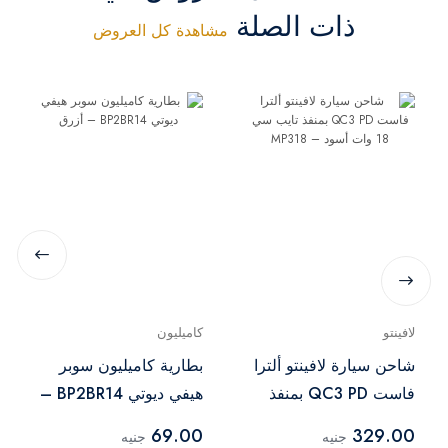
ذات الصلة
مشاهدة كل العروض
لافينتو
كاميليون
شاحن سيارة لافينتو ألترا
بطارية كاميليون سوبر
فاست QC3 PD بمنفذ
هيفي ديوتي BP2BR14 –
تايب سي 18 وات أسود –
أزرق
69.00
329.00
جنيه
جنيه