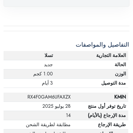
وصول الطلب، مع وجود تقرير فني من الشركة
المصنعة يفيد ذلك. عند إعادة المنتج، تأكد من أن جميع
ملحقات الطلب في حالتها الصحيحة وأن المنتج في
عبوته الأصلية. لاحظ أنه لا يمكن إرجاع المنتجات
الإلكترونية في حالة تغيير الرأي إذا لم تكن مختومة
التفاصيل والمواصفات
وفي عبواتها الأصلية.
العلامة التجارية
تسلا
الحالة
جديد
الوزن
1.00 كجم
مدة التوصيل
3 أيام
RX4F0GAM6UFAXZX
KMIN
تاريخ توفر أول منتج
28 يوليو 2025
مدة الإرجاع (بالأيام)
14
طريقة الإرجاع
مطابقة لطريقة الشحن