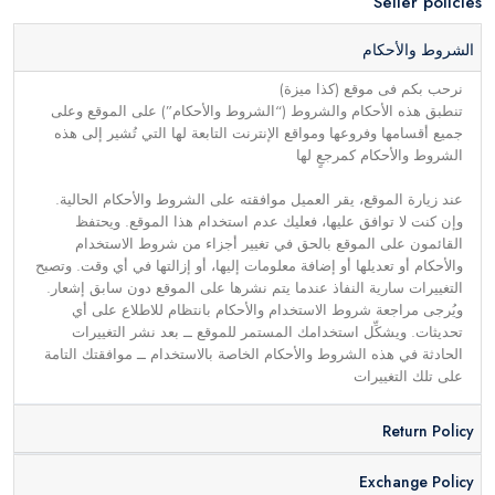
Seller policies
الشروط والأحكام
نرحب بكم فى موقع (كذا ميزة)
تنطبق هذه الأحكام والشروط (“الشروط والأحكام”) على الموقع وعلى
جميع أقسامها وفروعها ومواقع الإنترنت التابعة لها التي تُشير إلى هذه
الشروط والأحكام كمرجعٍ لها
عند زيارة الموقع، يقر العميل موافقته على الشروط والأحكام الحالية.
وإن كنت لا توافق عليها، فعليك عدم استخدام هذا الموقع. ويحتفظ
القائمون على الموقع بالحق في تغيير أجزاء من شروط الاستخدام
والأحكام أو تعديلها أو إضافة معلومات إليها، أو إزالتها في أي وقت. وتصبح
التغييرات سارية النفاذ عندما يتم نشرها على الموقع دون سابق إشعار.
ويُرجى مراجعة شروط الاستخدام والأحكام بانتظام للاطلاع على أي
تحديثات. ويشكِّل استخدامك المستمر للموقع ــ بعد نشر التغييرات
الحادثة في هذه الشروط والأحكام الخاصة بالاستخدام ــ موافقتك التامة
على تلك التغييرات
Return Policy
Exchange Policy