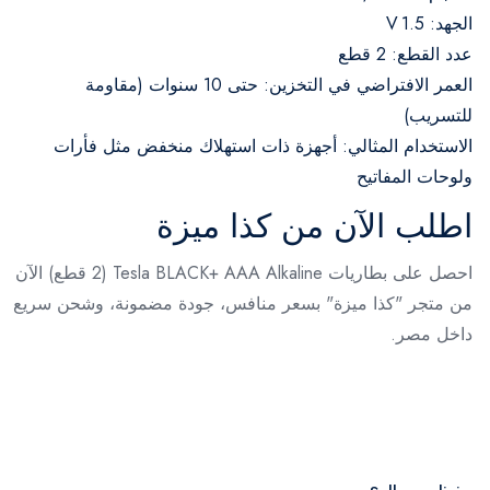
الجهد: 1.5 V
عدد القطع: 2 قطع
العمر الافتراضي في التخزين: حتى 10 سنوات (مقاومة
للتسريب)
الاستخدام المثالي: أجهزة ذات استهلاك منخفض مثل فأرات
ولوحات المفاتيح
اطلب الآن من كذا ميزة
احصل على بطاريات Tesla BLACK+ AAA Alkaline (2 قطع) الآن
من متجر "كذا ميزة" بسعر منافس، جودة مضمونة، وشحن سريع
داخل مصر.