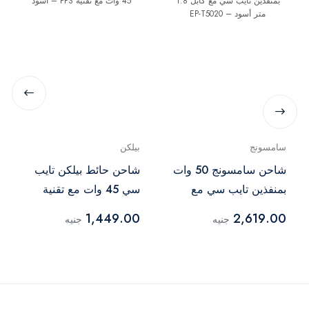
سامسونج
بيلكن
شاحن سامسونج 50 وات
شاحن حائط بيلكن تايب
بمنفذين تايب سي مع
سي 45 وات مع تقنية
كابل 1.8 متر أسود – EP-
PPS – أسود
1,449.00
2,619.00
جنيه
جنيه
T5020