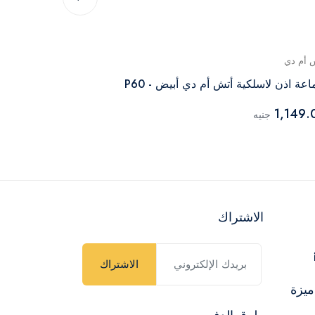
 أم دي
أتش أم دي
عة اذن لاسلكية أتش أم دي أبيض - P60
سماعة اذن لاسلك
2,249.00
1,149.
جنيه
جن
الاشتراك
الاشتراك
ميزة