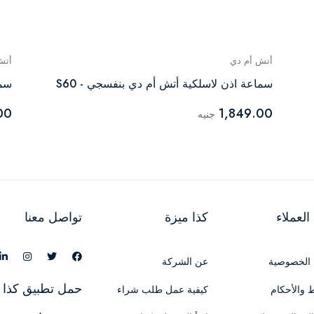
أتش أم دي
أتش
سماعة اذن لاسلكية أتش أم دي بنفسجي - S60
سما
00
1,849.00
جنيه
لعملاء
كذا ميزة
تواصل معنا
الخصوصية
عن الشركة
حمل تطبيق كذا 
 والأحكام
كيفية عمل طلب شراء