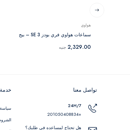
هواوي
P60
سماعات هواوي فري بودز SE 3 – بيج
2,329.00
جنيه
تواصل معنا
خدمة ا
24H/7
سياسة 
+201050408834
الشروط
هل تحتاج لمساعده في طلبك؟