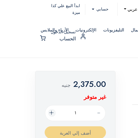
ابدأ البيع علي كذا
حسابي
عربي
ميزة
مال
التليفزيونات
الإلكترونيات
الأزياء والملابس
تسجيل الدخول
الحساب
2,375.00
جنيه
غير متوفر
أضف إلي العربة