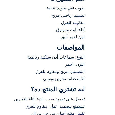
صوت نقي بجودة عالية
تصميم رياضي مريح
مقاومة للعرق
أداء ثابت وموثوق
لون أحمر أنيق
المواصفات
النوع: سماعات أذن سلكية رياضية
اللون: أحمر
التصميم: مريح ومقاوم للعرق
الاستخدام: تمارين ويومي
ليه تشتري المنتج ده؟
تحصل على تجربة صوت نقية أثناء التمارين
تستمتع بتصميم عملي مقاوم للعرق
تقتني منتج أصلي من جي بي إل