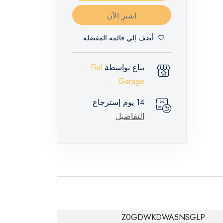
اشترِ الآن
أضف إلي قائمة المفضلة
يباع بواسطة
Fiel
Garage
14 يوم إسترجاع
التفاصيل
Z0GDWKDWA5NSGLP