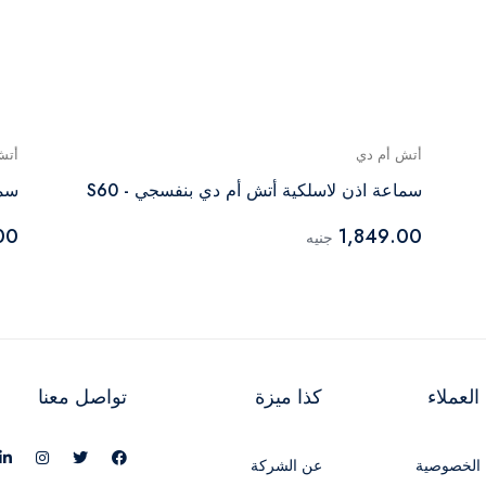
أتش أم دي
أتش
سماعة اذن لاسلكية أتش أم دي بنفسجي - S60
سما
00
1,849.00
جنيه
لعملاء
كذا ميزة
تواصل معنا
الخصوصية
عن الشركة