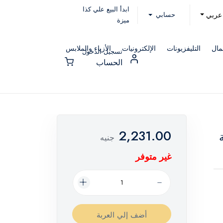
ابدأ البيع علي كذا
حسابي
عربي
ميزة
مال
التليفزيونات
الإلكترونيات
الأزياء والملابس
تسجيل الدخول
الحساب
2,231.00
جنيه
غير متوفر
أضف إلي العربة