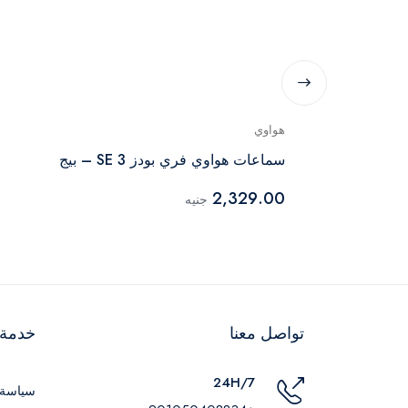
هواوي
P60
سماعات هواوي فري بودز SE 3 – بيج
2,329.00
جنيه
تواصل معنا
خدمة ا
24H/7
سياسة 