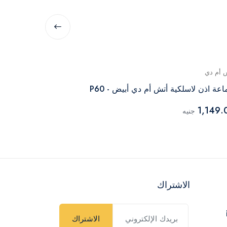
 أم دي
أتش أم دي
عة اذن لاسلكية أتش أم دي أبيض - P60
سماعة اذن لاسلك
2,249.00
1,149.
جنيه
جن
الاشتراك
الاشتراك