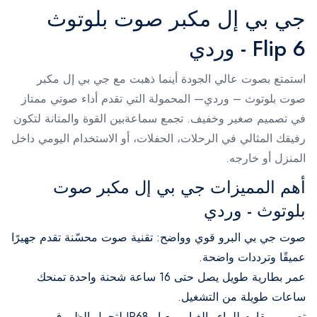
جي بي إل مكبر صوت بلوتوث
Flip 6 - وردي
استمتع بصوت عالي الجودة أينما ذهبت مع جي بي إل مكبر
صوت بلوتوث – وردي— المحمولة التي تقدم أداء صوتي ممتاز
في تصميم صغير وخفيف. تجمع سماعةبين القوة والمتانة لتكون
رفيقك المثالي في الرحلات، الحفلات، أو الاستخدام اليومي داخل
المنزل أو خارجه.
أهم المميزات جي بي إل مكبر صوت
بلوتوث - وردي
صوت جي بي البرو قوي وواضح: تقنية صوت محسّنة تقدم جهيرًا
عميقًا وترددات واضحة.
عمر بطارية طويل يصل حتى 16 ساعة شحنة واحدة تمنحك
ساعات طويلة من التشغيل.
تصميم مقاوم للماء والغبار بمعيار IP68 لتحمل الظروف