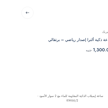
يريك
جينيريك
ة ذكية ألترا إصدار رياضي – برتقالي
ساعة ذكية بش
1,370.00
1,300.
جنيه
جن