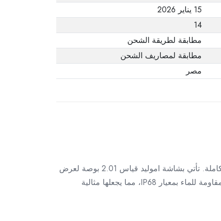
15 يناير 2026
14
مطابقة لطريقة الشحن
مطابقة لمصاريف الشحن
مصر
تجمع ساعة ريفير سونج موتيف 7C – SW71 بين التكنولوجيا المتقدمة والتصميم العصري لتمنحك تجربة استخدام ذكية متكاملة. تأتي بشاشة اموليد قياس 2.01 بوصة لعرض
المحتوى بوضوح عالي، سواء كنت تتصفح الإشعارات أو تتابع حالتك الصحية أو أنشطتك الرياضية. مصممة بخامة مريحة ومقاومة للماء بمعيار IP68، مما يجعلها مثالية