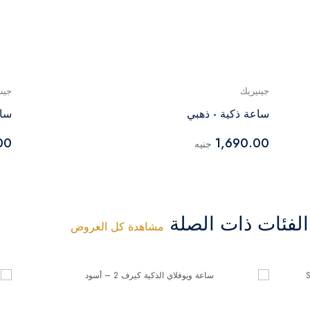
جينيريك
جين
ساعة ذكية - ذهبي
ساع
00
1,690.00
جنيه
فئات ذات الصلة
مشاهدة كل العروض