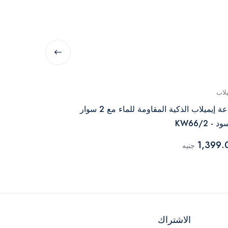
يلاب
ميبرو
ساعة إيميلاب الذكية المقاومة للماء مع 2 سوار
ميبرو ساعة الذكية GS أكتي
د - KW66/2
2,959.00
جن
1,399.
جنيه
الاشتراك