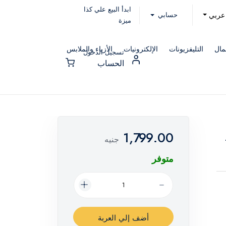
ابدأ البيع علي كذا
حسابي
عربي
ميزة
مال
التليفزيونات
الإلكترونيات
الأزياء والملابس
تسجيل الدخول
الحساب
1,799.00
جنيه
متوفر
أضف إلي العربة