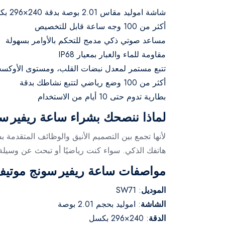
شاشة اموليد مقاس 2.01 بوصة بدقة 240×296 بكسل
أكثر من 100 وجه ساعة قابل للتخصيص
مساعد صوتي ذكي مدمج للتحكم بالأوامر بسهولة
مقاومة للماء والغبار بمعيار IP68
تتبع مستمر لمعدل نبضات القلب، ومستوى الأوكسجين ف
أكثر من 100 وضع رياضي لتتبع نشاطك بدقة
بطارية تدوم حتى 10 أيام من الاستخدام
لماذا ننصحك بشراء ساعة ريفير سو
لأنها تجمع بين التصميم الأنيق والوظائف المتقدم
هاتفك الذكي. سواء كنت رياضيًا أو تبحث عن وسيلة 
مواصفات ساعة ريفير سونج موتيف 7 بالتفاص
الموديل
: SW71
الشاشة
: اموليد بحجم 2.01 بوصة
الدقة
: 240×296 بكسل