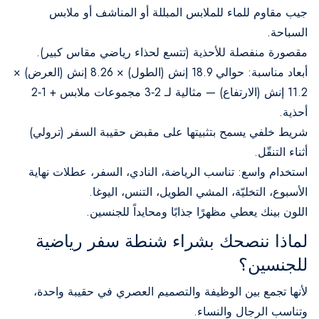
جيب مقاوم للماء للملابس المبللة أو المناشف أو ملابس
السباحة.
مقصورة منفصلة للأحذية (تتسع لحذاء رياضي مقاس كبير).
أبعاد مناسبة: حوالي 18.9 إنش (الطول) × 8.26 إنش (العرض) ×
11.2 إنش (الارتفاع) — مثالية لـ 2‑3 مجموعات ملابس + 1‑2
أحذية.
شريط خلفي يسمح بتثبيتها على مقبض حقيبة السفر (ترولي)
أثناء التنقّل.
استخدام واسع: تناسب الرياضة، النادي، السفر، عطلات نهاية
الأسبوع، التخليّة، المشي الطويل، التنس، اليوغا.
اللون بينك يعطي مظهرًا جذابًا ومحايداً للجنسين.
لماذا ننصحك بشراء شنطة سفر رياضية
للجنسين؟
لأنها تجمع بين الوظيفة والتصميم العصري في حقيبة واحدة،
وتناسب الرجال والنساء.