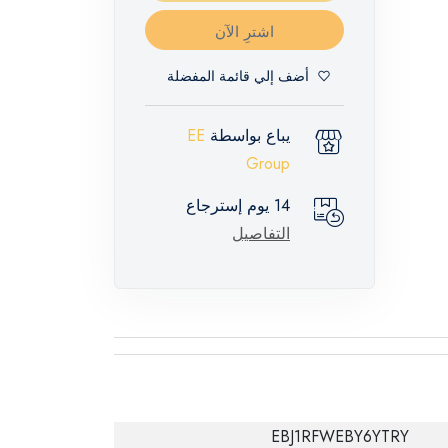
اشترِ الآن
أضف إلي قائمة المفضلة
يباع بواسطة
EE
Group
14 يوم إسترجاع
التفاصيل
EBJ1RFWEBY6YTRY