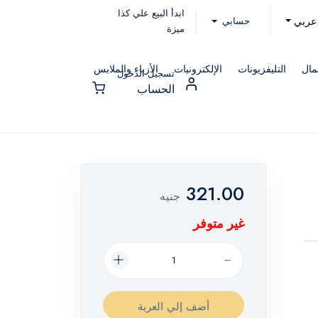
ابدأ البيع علي كذا
حسابي
عربي
ميزة
مال
التليفزيونات
الإلكترونيات
الأزياء والملابس
تسجيل الدخول
الحساب
321.00
جنيه
غير متوفر
أضف إلي العربة