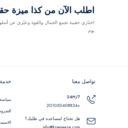
اطلب الآن من كذا ميزة حقي
اختاري حقيبة تجمع الجمال والقوة وعبّري عن أسلوب
يوم.
تواصل معنا
خدمة ا
24H/7
سياسة 
+201050408834
الشروط
هل تحتاج لمساعده في طلبك؟
الاستبد
info@kzameeza.com