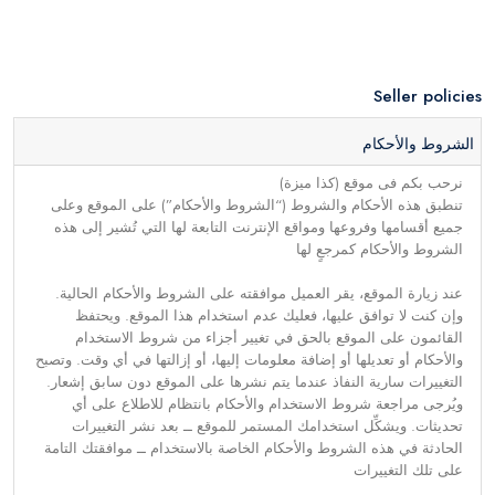
Seller policies
الشروط والأحكام
نرحب بكم فى موقع (كذا ميزة)
تنطبق هذه الأحكام والشروط (“الشروط والأحكام”) على الموقع وعلى
جميع أقسامها وفروعها ومواقع الإنترنت التابعة لها التي تُشير إلى هذه
الشروط والأحكام كمرجعٍ لها
عند زيارة الموقع، يقر العميل موافقته على الشروط والأحكام الحالية.
وإن كنت لا توافق عليها، فعليك عدم استخدام هذا الموقع. ويحتفظ
القائمون على الموقع بالحق في تغيير أجزاء من شروط الاستخدام
والأحكام أو تعديلها أو إضافة معلومات إليها، أو إزالتها في أي وقت. وتصبح
التغييرات سارية النفاذ عندما يتم نشرها على الموقع دون سابق إشعار.
ويُرجى مراجعة شروط الاستخدام والأحكام بانتظام للاطلاع على أي
تحديثات. ويشكِّل استخدامك المستمر للموقع ــ بعد نشر التغييرات
الحادثة في هذه الشروط والأحكام الخاصة بالاستخدام ــ موافقتك التامة
على تلك التغييرات