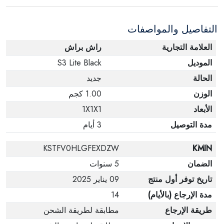
عبوته الأصلية. لاحظ أنه لا يمكن إرجاع المنتجات
الإلكترونية في حالة تغيير الرأي إذا لم تكن مختومة
التفاصيل والمواصفات
وفي عبواتها الأصلية.
العلامة التجارية
راش براش
الموديل
S3 Lite Black
الحالة
جديد
الوزن
1.00 كجم
الأبعاد
1X1X1
مدة التوصيل
3 أيام
KSTFV0HLGFEXDZW
KMIN
الضمان
5 سنوات
تاريخ توفر أول منتج
09 يناير 2025
مدة الإرجاع (بالأيام)
14
طريقة الإرجاع
مطابقة لطريقة الشحن