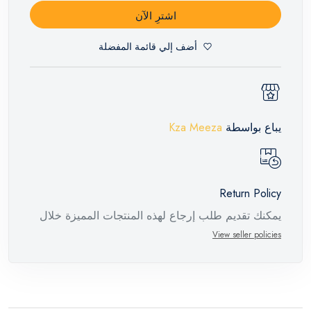
اشترِ الآن
أضف إلي قائمة المفضلة
يباع بواسطة
Kza Meeza
Return Policy
يمكنك تقديم طلب إرجاع لهذه المنتجات المميزة خلال
14 يومًا وحتى 30 يومًا في حالة وجود عيوب من وقت
View seller policies
وصول الطلب، مع وجود تقرير فني من الشركة
المصنعة يفيد ذلك. عند إعادة المنتج، تأكد من أن جميع
ملحقات الطلب في حالتها الصحيحة وأن المنتج في