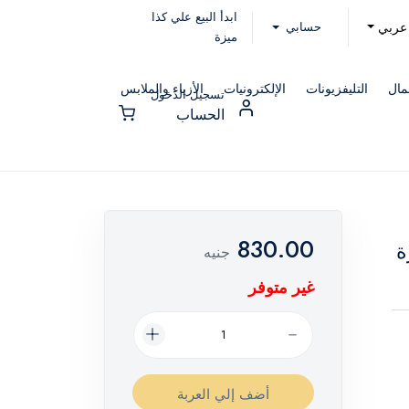
ابدأ البيع علي كذا
حسابي
عربي
ميزة
مال
التليفزيونات
الإلكترونيات
الأزياء والملابس
تسجيل الدخول
الحساب
830.00
ة
جنيه
غير متوفر
أضف إلي العربة