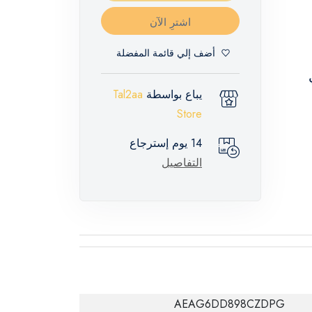
اشترِ الآن
أضف إلي قائمة المفضلة
ي
يباع بواسطة
Tal2aa
Store
14 يوم إسترجاع
التفاصيل
AEAG6DD898CZDPG