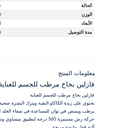
الحالة
ج
الوزن
0
الأبعاد
1
مدة التوصيل
3 أ
معلومات المنتج
فازلين بخاخ مرطب للجسم للعناية المر
فازلين بخاخ مرطب للجسم للعناية
يحتوي على زبدة الكاكاو النقية ويترك البشرة صحي
يرطب ويمتص في ثوان للمساعدة في شفاء الجلد ا
حركة رش مستمرة 360 درجة لتطبيق متساوي وتجربة غير فوضوية
آلية قفل ملتوية مريحة