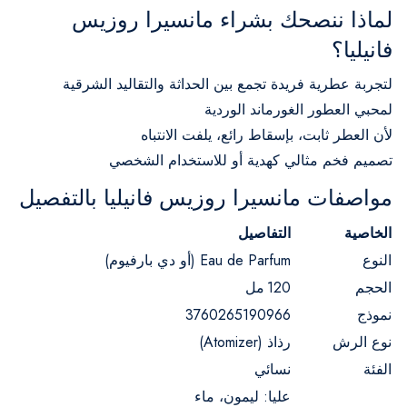
لماذا ننصحك بشراء مانسيرا روزيس
فانيليا؟
لتجربة عطرية فريدة تجمع بين الحداثة والتقاليد الشرقية
لمحبي العطور الغورماند الوردية
لأن العطر ثابت، بإسقاط رائع، يلفت الانتباه
تصميم فخم مثالي كهدية أو للاستخدام الشخصي
مواصفات مانسيرا روزيس فانيليا بالتفصيل
الخاصية
التفاصيل
النوع
Eau de Parfum (أو دي بارفيوم)
الحجم
120 مل
نموذج
3760265190966
نوع الرش
رذاذ (Atomizer)
الفئة
نسائي
عليا: ليمون، ماء