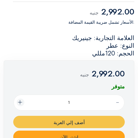
2,992.00
جنيه
.الأسعار تشمل ضريبة القيمة المضافة
العلامة التجارية: جينيريك
النوع: عطر
الحجم: 120مللي
2,992.00
جنيه
متوفر
أضف إلي العربة
اشترِ الآن