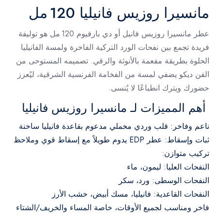
مانسيرا روزيس فانيليا 120 مل
عطر مانسيرا روزيس فانيل أو دي بارفيوم 120 مل هو توليفة
فريدة تجمع بين نفحات الورد التركية الفاخرة ولمسة الفانيليا
الحلوة بطريقة مفعمة بالأنوثة والرقي. تصميمه المستوحى من
الفن ديكو يضفي لمسة من الفخامة الفرنسية الشرقية، ليُعزز
حضورك ويترك انطباعًا لا يُنسى.
أهم المميزات لـ مانسيرا روزيس فانيليا
ناعم وفاخر: قلب وردي مخملي مدعوم بقاعدة فانيليا ساخنة
ثبات وإسقاط: عطر EDP يدوم طويلاً مع إسقاط قوي وملاحظ
تركيب متوازن:
النفحات العليا: ليمون، ماء
النفحات الوسطى: ورد، سكر
النفحات القاعدية: فانيليا، مسك أبيض، خشب الأرز
فاخر ومناسب لجميع الأوقات، خاصة المساء والخريف/الشتاء