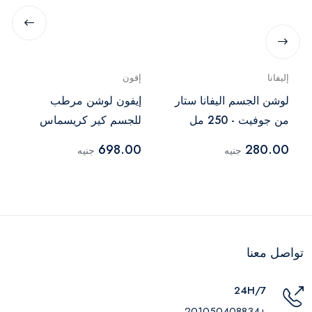
إليفانا
إفون
لوشن الجسم اليفانا ستار
إيفون لوشن مرطب
من جوفيت - 250 مل
للجسم كير كريسماس
إيديشن , بالأفوكادو - 400
698.00
280.00
جنيه
جنيه
مل
تواصل معنا
24H/7
+201050408834