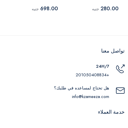
إيديشن , بالأفوكادو - 400
698.00
280.00
جنيه
جنيه
مل
تواصل معنا
24H/7
+201050408834
هل تحتاج لمساعده في طلبك؟
info@kzameeza.com
خدمة العملاء