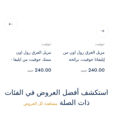
جوفيت
جوفيت
مزيل العرق رول اون من
مزيل العرق رول اون
إيليفانا جوفيت، برائحة
مسك جوفيت من ايليفا -
الورد – 60 مل
60 مل بتأثير التبييض
240.00
240.00
جنيه
جنيه
استكشف أفضل العروض في الفئات
ذات الصلة
مشاهدة كل العروض