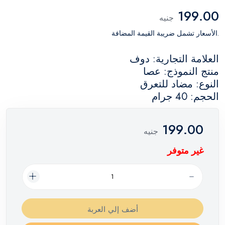
199.00
جنيه
.الأسعار تشمل ضريبة القيمة المضافة
العلامة التجارية: دوف
منتج النموذج: عصا
النوع: مضاد للتعرق
الحجم: 40 جرام
199.00
جنيه
غير متوفر
أضف إلي العربة