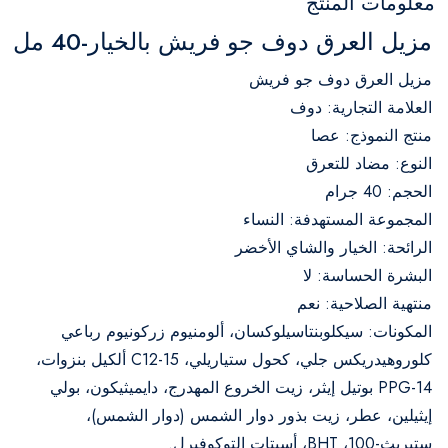
معلومات المنتج
مزيل العرق دوف جو فريش بالخيار-40 مل
مزيل العرق دوف جو فريش
العلامة التجارية: دوف
منتج النموذج: عصا
النوع: مضاد للتعرق
الحجم: 40 جرام
المجموعة المستهدفة: النساء
الرائحة: الخيار والشاي الأخضر
البشرة الحساسة: لا
منتهية الصلاحية: نعم
المكونات: سيكلوبنتاسيلوكسان، ألومنيوم زركونيوم رباعي
كلوروهيدريكس جلي، كحول ستياريلي، C12-15 ألكيل بنزوات،
PPG-14 بوتيل إيثر، زيت الخروع المهدرج، دايميثيكون، بولي
إيثيلين، عطر، زيت بذور دوار الشمس (دوار الشمس)،
ستيريث-100، BHT، أسيتات التوكوفيرل.