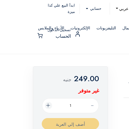
ابدأ البيع علي كذا
حسابي
عربي
ميزة
مال
التليفزيونات
الإلكترونيات
الأزياء والملابس
تسجيل الدخول
الحساب
249.00
جنيه
غير متوفر
أضف إلي العربة