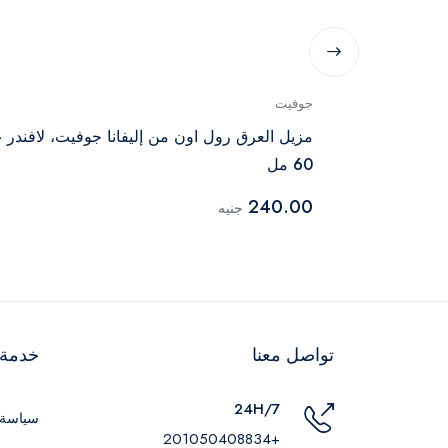
جوفيت
يت، برائحة
مزيل العرق رول اون من إليفانا جوفيت، لافندر 
60 مل
240.00
جنيه
تواصل معنا
خدمة ا
24H/7
سياسة 
+201050408834