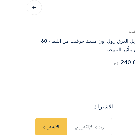
يت
جوفيت
مزيل العرق رول اون مسك جوفيت من ايليفا - 60
مزيل العرق رول
بتأثير التبييض
الورد – 60 مل
240.00
240.
جنيه
جنيه
الاشتراك
الاشتراك