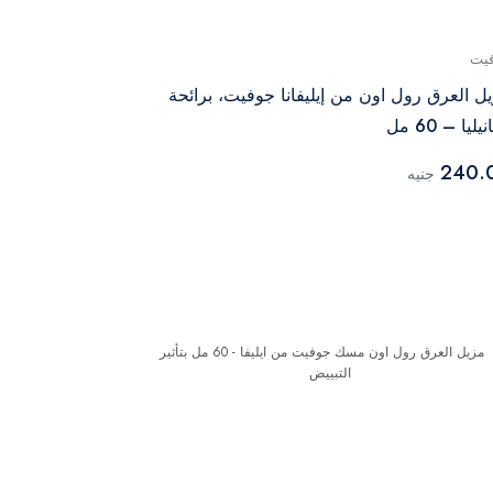
يت
جوفيت
ل العرق رول اون من إيليفانا جوفيت، برائحة
مزيل العرق رو
يليا – 60 مل
60 مل
240.00
240.
جنيه
جنيه