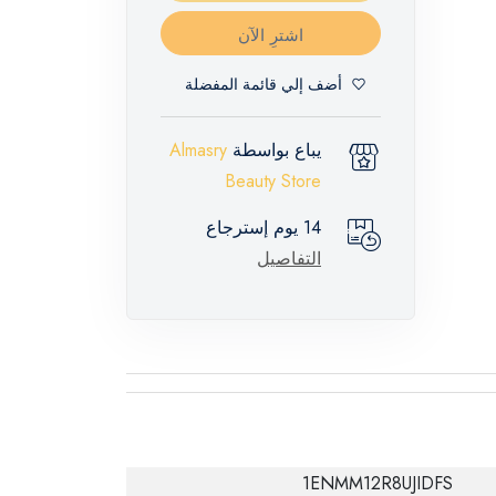
اشترِ الآن
أضف إلي قائمة المفضلة
يباع بواسطة
Almasry
Beauty Store
14 يوم إسترجاع
التفاصيل
1ENMM12R8UJIDFS