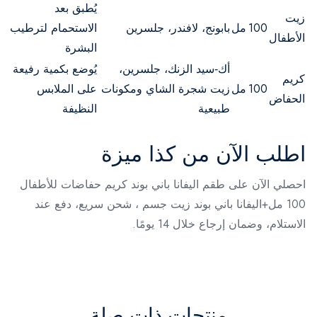
يُطبق بعد
زيت
100 مل
بابونج، لافندر، جلسرين
الاستحمام لترطيب
الأطفال
البشرة
أك‑سيد الزنك، جلسرين،
يُوضع بكمية رفيعة
كريم
100 مل
زيت شجرة الشاي ومكونات
على الملابس
الحفاض
طبيعية
النظيفة
اطلب الآن من كذا ميزة
احصلي الآن على طقم اليفانا باني بوند كريم حفاضات للأطفال
100 مل+اليفانا باني بوند زيت جسم ، شحن سريع، دفع عند
الاستلام، وضمان إرجاع خلال 14 يومًا.
منتجات ذات صلة