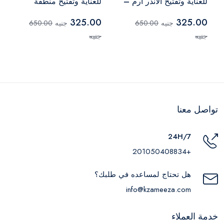
للعناية وتفتيح الأندر آرم –
للعناية وتفتيح منطقة
قطعتان
البكيني – قطعتان
325.00
325.00
جنيه
650.00
جنيه
650.00
جنيه
جنيه
تواصل معنا
24H/7
+201050408834
هل تحتاج لمساعده في طلبك؟
info@kzameeza.com
خدمة العملاء