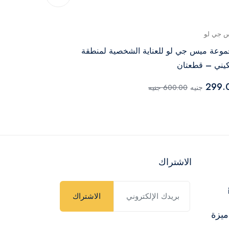
 جي لو
جينيريك
وعة ميس جي لو للعناية الشخصية لمنطقة
شنطة تخزين فوط 
كيني – قطعتان
325.00
جنيه
299.
جنيه
600.00 جنيه
الاشتراك
الاشتراك
ميزة