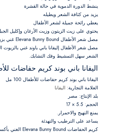
ينشط الدورة الدموية في حالة القشرة
يزيد من كثافة الشعر ويطيله
يعطي رائحة جميلة لشعر الأطفال
يحتوي على زيت الزيتون وزيت الأرغان وإكليل الجب
مصل شعر الأطفال Elevana Bunny Bound غني بزيت الأركان وإكليل الجبل وزيت الزيتون.
مصل شعر الأطفال إليفانا باني باوند غني بالزيوت 
الشعر سهل التمشيط وفك التشابك.
اليفانا باني بوند كريم حفاضات للأطفال 
اليفانا باني بوند كريم حفاضات للأطفال 100 مل
العلامة التجارية:
اليفانا
بلد الإنتاج: مصر
الحجم: 5.5 × 17
يمنع التهيج والاحمرار.
يساعد على الترطيب والتهدئة
كريم الحفاضات Elevana Bunny Bound الغني بأكسيد الزنك والجلسرين.