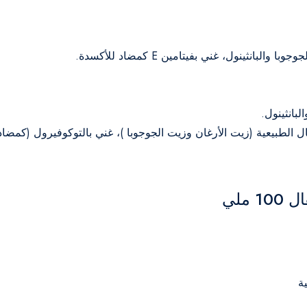
انثينول، غني بفيتامين E كمضاد للأكسدة.
لبانثينول.
طفال الطبيعية (زيت الأرغان وزيت الجوجوبا )، غني بالتوكوفيرول (كم
 ملي
ة