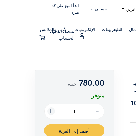
ابدأ البيع علي كذا
حسابي
عربي
ميزة
مال
التليفزيونات
الإلكترونيات
الأزياء والملابس
تسجيل الدخول
الحساب
780.00
30 مل +
جنيه
ند 100
متوفر
انا باني باوند 100
أضف إلي العربة