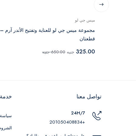
ميس جي لو
امبو الأطفال إليفانا باني باوند 300 مل + زيت
مجموعة ميس جي لو للعناية وتفتيح الأندر آرم –
طفال إليفانا باني باوند 100 مل + كريم
قطعتان
325.00
جنيه
650.00 جنيه
تواصل معنا
خدمة ا
24H/7
سياسة 
+201050408834
الشروط
هل تحتاج لمساعده في طلبك؟