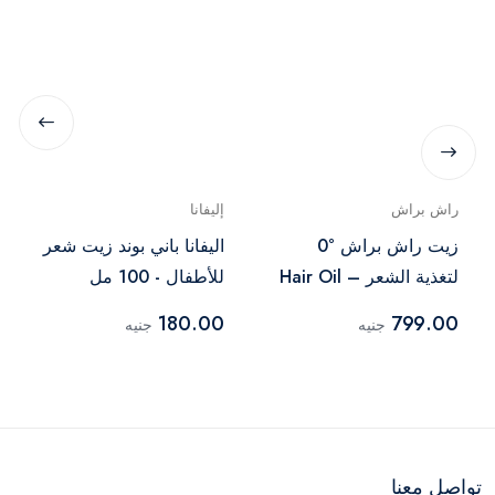
راش براش
إليفانا
زيت راش براش °0
اليفانا باني بوند زيت شعر
لتغذية الشعر – Hair Oil
للأطفال - 100 مل
100 ml
180.00
799.00
جنيه
جنيه
تواصل معنا