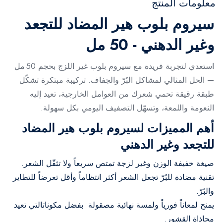
معلومات المنتج
سيروم بلوب هير المضاد للتجعد
وغير الدهني - 50 مل
استعدي لتجربة فريدة مع سيروم بلوب غير اللزج بحجم 50 مل
— الحل المثالي لمشاكل البُرّ والجفاف. تركيبة مبتكرة تشكّل
طبقة رقيقة تحمي شعرك من العوامل الخارجية، تعيد إليه
النعومة واللمعة، وتسهّل التصفيف اليومي بكل سهولة.
أهم المميزات لسيروم بلوب هير المضاد
للتجعد وغير الدهني
صيغة خفيفة الوزن وغير لزجة تمتص سريعاً ولا تثقّل الشعر.
تقنية مضادة للبُرّ تجعل الشعر أكثر انتظاماً وأقل تعرضاً للتطاير
والبُرّ.
يمنح لمعاناً فورياً ولمسة نهائية مصقولة بفضل مكوناتالتي تعيد
محاذاة القشور.