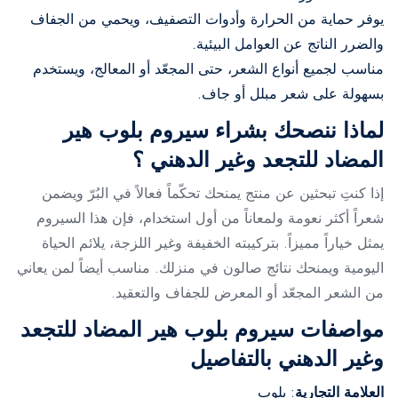
يوفر حماية من الحرارة وأدوات التصفيف، ويحمي من الجفاف
والضرر الناتج عن العوامل البيئية.
مناسب لجميع أنواع الشعر، حتى المجعّد أو المعالج، ويستخدم
بسهولة على شعر مبلل أو جاف.
لماذا ننصحك بشراء سيروم بلوب هير
المضاد للتجعد وغير الدهني ؟
إذا كنتِ تبحثين عن منتج يمنحك تحكّماً فعالاً في البُرّ ويضمن
شعراً أكثر نعومة ولمعاناً من أول استخدام، فإن هذا السيروم
يمثل خياراً مميزاً. بتركيبته الخفيفة وغير اللزجة، يلائم الحياة
اليومية ويمنحك نتائج صالون في منزلك. مناسب أيضاً لمن يعاني
من الشعر المجعّد أو المعرض للجفاف والتعقيد.
مواصفات سيروم بلوب هير المضاد للتجعد
وغير الدهني بالتفاصيل
العلامة التجارية
: بلوب