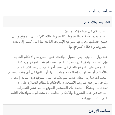
سياسات البائع
الشروط والأحكام
نرحب بكم فى موقع (كذا ميزة)
تنطبق هذه الأحكام والشروط (“الشروط والأحكام”) على الموقع وعلى
جميع أقسامها وفروعها ومواقع الإنترنت التابعة لها التي تُشير إلى هذه
الشروط والأحكام كمرجعٍ لها
عند زيارة الموقع، يقر العميل موافقته على الشروط والأحكام الحالية.
وإن كنت لا توافق عليها، فعليك عدم استخدام هذا الموقع. ويحتفظ
القائمون على الموقع بالحق في تغيير أجزاء من شروط الاستخدام
والأحكام أو تعديلها أو إضافة معلومات إليها، أو إزالتها في أي وقت. وتصبح
التغييرات سارية النفاذ عندما يتم نشرها على الموقع دون سابق إشعار.
ويُرجى مراجعة شروط الاستخدام والأحكام بانتظام للاطلاع على أي
تحديثات. ويشكِّل استخدامك المستمر للموقع ــ بعد نشر التغييرات
الحادثة في هذه الشروط والأحكام الخاصة بالاستخدام ــ موافقتك التامة
على تلك التغييرات
سياسة الإرجاع