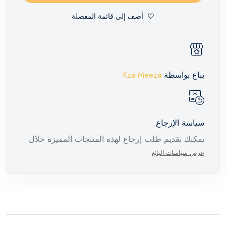
أضف إلي قائمة المفضلة
يباع بواسطة
Kza Meeza
سياسة الإرجاع
يمكنك تقديم طلب إرجاع لهذه المنتجات المميزة خلال
14 يومًا وحتى 30 يومًا في حالة وجود عيوب من وقت
عرض سياسات البائع
وصول الطلب، مع وجود تقرير فني من الشركة
المصنعة يفيد ذلك. عند إعادة المنتج، تأكد من أن جميع
ملحقات الطلب في حالتها الصحيحة وأن المنتج في
عبوته الأصلية. لاحظ أنه لا يمكن إرجاع المنتجات
الإلكترونية في حالة تغيير الرأي إذا لم تكن مختومة