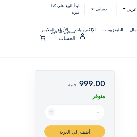
ابدأ البيع علي كذا
حسابي
عربي
ميزة
مال
التليفزيونات
الإلكترونيات
الأزياء والملابس
تسجيل الدخول
الحساب
999.00
جنيه
متوفر
أضف إلي العربة