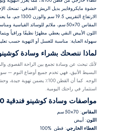
غطاء خارجي من قُطن 100%، مما يعزز التهوية ويوفر ملمساً ناعماً على الجلد.
حشوة مايكروفايبر بديل الريش الفندقي: تمنحك ال
الارتفاع التقريبي 19.5 سم والوزن 1300 جم، ما يعني كثافة كافية لدعم الرأس والرقبة بطريقة مريحة ومستقرة.
المقاس 70×50 سم، ملائم للوسائد القياسية ومناسب لتبديل الغطاء بسهولة.
اللون الأبيض النقي يعطي مظهرًا نظيفًا وراقياً ويت
سهولة العناية: مناسبة للغسل أو التهوية حسب تعل
لماذا ننصحك بشراء وسادة كوشينو فندقية 70×50 س
لأنك تبحث عن وسادة تجمع بين الراحة القصوى والمظ
البسيط الأنيق، فهي تخدم جميع أوضاع النوم — سوا
الوجه. كما أن القطن 100٪ يض
استثمار في راحتك اليومية.
مواصفات وسادة كوشينو فندقية 70×50 سم - أبيض بالتفاصيل
المقاس
: 70×50 سم
اللون
: أبيض
الغطاء الخارجي
: قطن %100