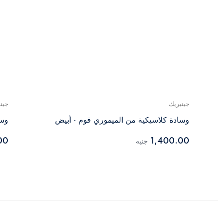
جينيريك
جين
وسادة كلاسيكية من الميموري فوم - أبيض
وسا
00
1,400.00
جنيه