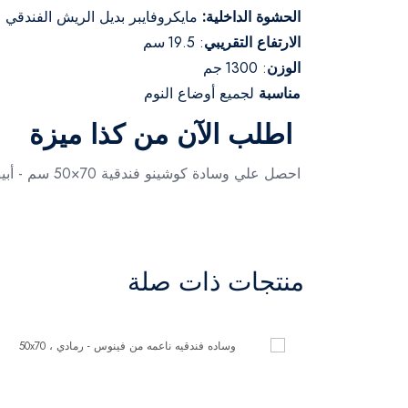
الحشوة الداخلية:
مايكروفايبر بديل الريش الفندقي
الارتفاع التقريبي
: 19.5 سم
الوزن
: 1300 جم
مناسبة
لجميع أوضاع النوم
اطلب الآن من كذا ميزة
احصل علي وسادة كوشينو فندقية 70×50 سم - أبيض واستمتع بتجربة نوم راقية في منزلك. أطلبي الأن من متجر كذا ميزه
منتجات ذات صلة