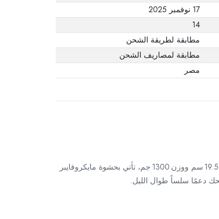
17 نوفمبر 2025
14
مطابقة لطريقة الشحن
مطابقة لمصاريف الشحن
مصر
استمتع بتجربة نوم مستوحاة من الفنادق الفاخرة مع هذه الوسادة المصمّمة خصيصاً لراحة الرأس والعنق. بارتفاع تقريبى 19.5 سم ووزن 1300 جم، تأتي بحشوة مايكروفايبر