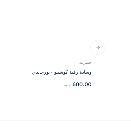
جينيريك
وسادة رقبة كوشينو - بورجاندي
600.00
جنيه