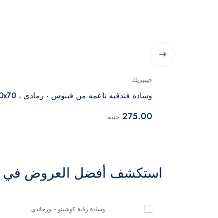
جينيريك
وساده فندقيه ناعمه من فينوس - رمادي ، 50x70
275.00
جنيه
استكشف أفضل العروض في ال