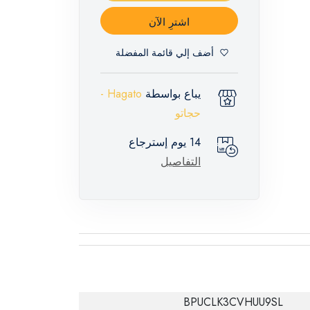
اشترِ الآن
أضف إلي قائمة المفضلة
يباع بواسطة
Hagato -
حجاتو
14 يوم إسترجاع
التفاصيل
BPUCLK3CVHUU9SL