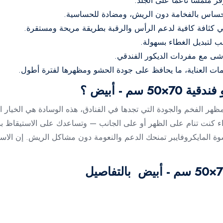
إحساس بالفخامة دون الريش، ومضادة للحساسية.
ماشى مع مفردات الديكور الفندقي.
يمات العناية، ما يحافظ على جودة الحشو ومظهرها لفترة أطول.
م - أبيض ؟
هر الفخم والجودة التي تجدها في الفنادق، هذه الوسادة هي الخيار ا
ء كنت تنام على الظهر أو على الجانب — وتساعدك على الاستيقاظ بد
من تهوية جيدة، وحشوة المايكروفايبر تمنحك الدعم والنعومة دون مشاكل الريش. إ