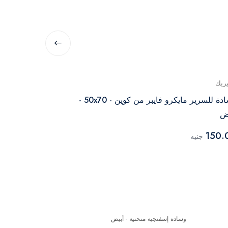
يريك
جينيريك
وسادة للسرير مايكرو فايبر من كوين - 50x70 -
ض
ابيض
150.00
150.
جنيه
جنيه