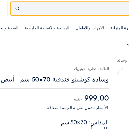
زة المنزلية
الأمهات والأطفال
الرياضة والأنشطة الخارجية
الصحة والج
ب
وسائد
العلامة التجارية: جينيريك
وسادة كوشينو فندقية 70×50 سم - أبيض
999.00
جنيه
.الأسعار تشمل ضريبة القيمة المضافة
المقاس: 70×50 سم