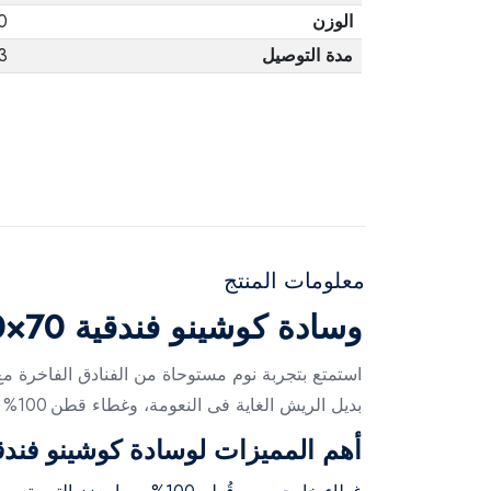
الوزن
00
مدة التوصيل
3 أيا
معلومات المنتج
وسادة كوشينو فندقية 70×50 سم - أبيض
بديل الريش الغاية فى النعومة، وغطاء قطن 100% فاخر باللون الأبيض النقي، لتندمج بشكل مثالي مع ديكور غرفتك وتمنحك دعمًا سلساً طوال الليل.
أهم المميزات لوسادة كوشينو فندقية 70×50 سم - 