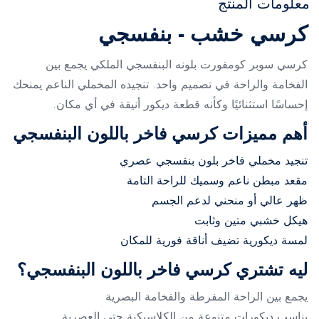
معلومات المنتج
كرسي خشب - بنفسجي
كرسي سوبر كومفورت بلونه البنفسجي الملكي يجمع بين
الفخامة والراحة في تصميم واحد. تنجيده المخملي الناعم يمنحك
إحساسًا استثنائيًا وكأنه قطعة ديكور أنيقة في أي مكان.
أهم مميزات كرسي فاخر باللون البنفسجي
تنجيد مخملي فاخر بلون بنفسجي عصري
مقعد مبطن ناعم وسميك للراحة التامة
ظهر عالي أو منحني لدعم الجسم
هيكل خشبي متين وثابت
لمسة ديكورية تضيف أناقة فورية للمكان
ليه تشتري كرسي فاخر باللون البنفسجي؟
يجمع بين الراحة المفرطة والفخامة البصرية
يناسب ديكورات متنوعة من الكلاسيكية حتى العصرية