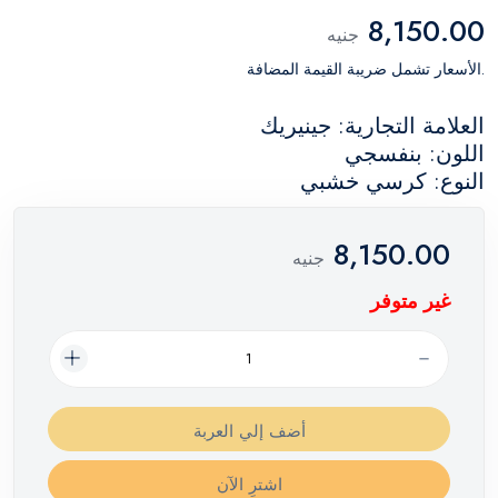
8,150.00
جنيه
.الأسعار تشمل ضريبة القيمة المضافة
العلامة التجارية: جينيريك
اللون: بنفسجي
النوع: كرسي خشبي
8,150.00
جنيه
غير متوفر
أضف إلي العربة
اشترِ الآن