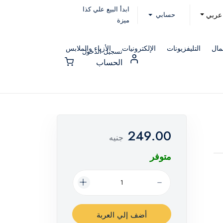
ابدأ البيع علي كذا
حسابي
عربي
ميزة
مال
التليفزيونات
الإلكترونيات
الأزياء والملابس
تسجيل الدخول
الحساب
249.00
جنيه
متوفر
أضف إلي العربة