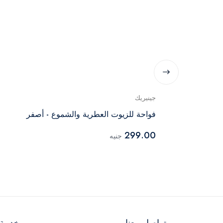
جينيريك
فواحة للزيوت العطرية والشموع - أصفر
299.00
جنيه
تواصل معنا
خدمة ا