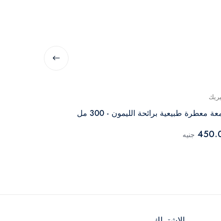
يريك
جينيريك
ة معطرة طبيعية برائحة الليمون - 300 مل
جرام
450.
جنيه
299.00
جنيه
الاشتراك