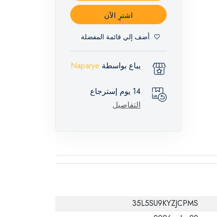
اشترِ الآن
أضف إلي قائمة المفضلة
يباع بواسطة
Naparye
14 يوم إسترجاع
التفاصيل
35L5SU9KYZJCPMS