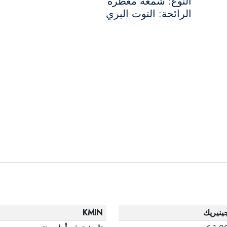
النوع: شمعة معطرة
الرائحة: التوت البري
ينيريك
KMIN