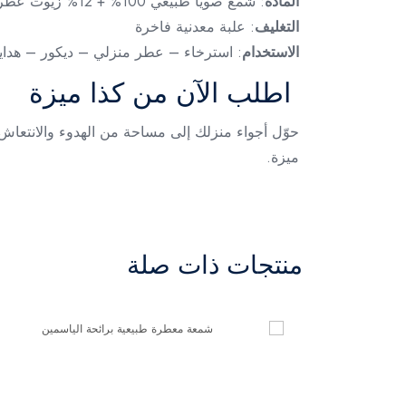
المادة
: شمع صويا طبيعي 100% + 12% زيوت عطرية
التغليف
: علبة معدنية فاخرة
الاستخدام
: استرخاء – عطر منزلي – ديكور – هدايا
اطلب الآن من كذا ميزة
حوّل أجواء منزلك إلى مساحة من الهدوء والانتعاش م
ميزة.
منتجات ذات صلة