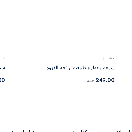
جينيريك
جين
شمعة معطرة طبيعية برائحة القهوة
شمع
00
249.00
جنيه
لعملاء
كذا ميزة
تواصل معنا