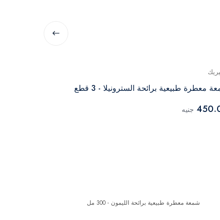
يريك
جينيريك
 معطرة طبيعية برائحة السترونيلا - 3 قطع
شمعة معطرة طبيعية برا
809.00
450.
جنيه
جنيه