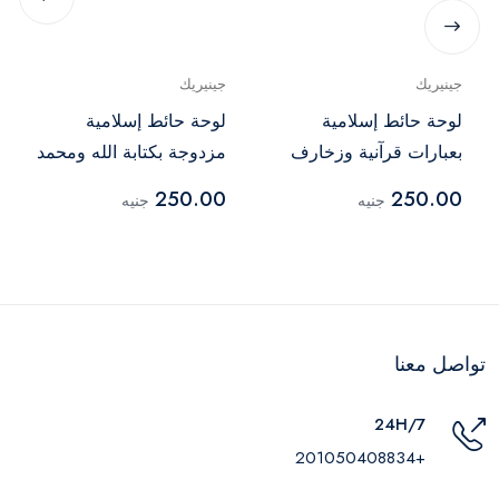
جينيريك
جينيريك
لوحة حائط إسلامية
لوحة حائط إسلامية
بعبارات قرآنية وزخارف
مزدوجة بكتابة الله ومحمد
أنيقة
خشب وأكريليك ذهبي
250.00
250.00
جنيه
جنيه
تواصل معنا
24H/7
+201050408834