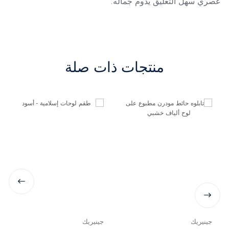
عصري سهل التعليق يدوم جماله.
منتجات ذات صلة
جينيريك
جينيريك