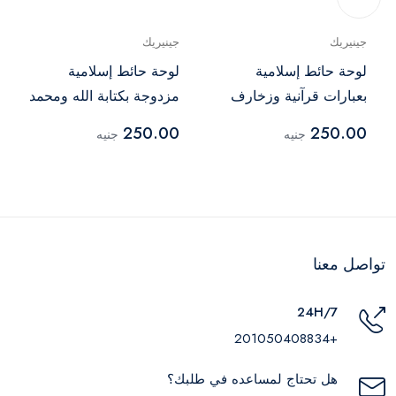
جينيريك
جينيريك
لوحة حائط إسلامية
لوحة حائط إسلامية
بعبارات قرآنية وزخارف
مزدوجة بكتابة الله ومحمد
أنيقة
خشب وأكريليك ذهبي
250.00
250.00
جنيه
جنيه
تواصل معنا
24H/7
+201050408834
هل تحتاج لمساعده في طلبك؟